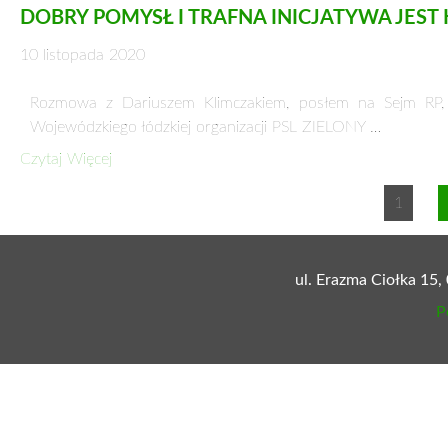
WILNO, 6-13 lipca 1944 r. Operacja ta miała na celu wyzwol
Czytaj Więcej
5 NAJBARDZIEJ SZKODLIWYCH RZECZY DL
25 listopada 2020
Wątroba to niewątpliwe organ, bez którego żyć nie możemy. J
Czytaj Więcej
JAKI BĘDZIE KRAJOBRAZ SPOŁECZNO-EKONO
10 listopada 2020
dr Michał SobczakWydział Ekonomiczno-SocjologicznyUniwer
tekstu dotyczącego skutków kolejnego lockdownu, czy też …
Czytaj Więcej