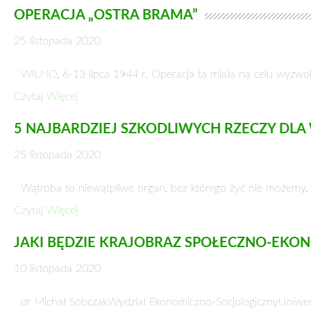
POTRAFIMY WALCZYĆ I WSPÓŁDZIAŁAĆ
25 listopada 2020
Rozmowa ze STEFANEM KRAJEWSKIM, posłem na Sejm RP
SZTANDAR: Rok z okładem pełni …
Czytaj Więcej
RZĄD WYDŁUŻA TERMIN UCHWALENIA B
25 listopada 2020
Wyjątkowo do 31 marca 2021 r., a nie do 31 stycznia, samo
Czytaj Więcej