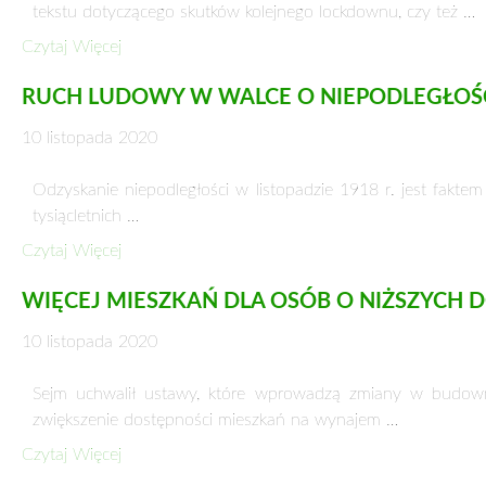
SMARTFON I TABLET ZASTĘPUJĄ SPORT
25 listopada 2020
O rozwoju aktywności fizycznej dzieci i młodzieży Zwi
pobudzających aktywność fizyczną …
Czytaj Więcej
ZADUSZKI WITOSOWE 2020
25 listopada 2020
Rokrocznie w pierwszą niedzielę po Wszystkich Świętych 
demokraty, trzykrotnego premiera …
Czytaj Więcej
OPERACJA „OSTRA BRAMA”
25 listopada 2020