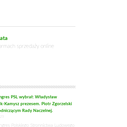
na Sejm RP, prezesem Zarządu
 posła na Sejm RP. Co pana skłoniło,