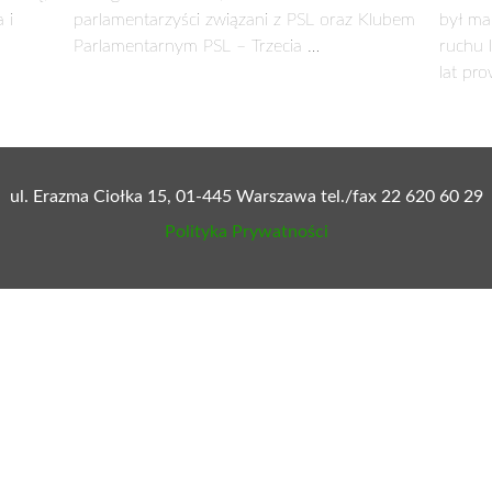
by kandydować? Czy dzisiaj nie żałuje pan tej decyzji?
STEFAN KRAJEWSKI:
Decyzja o kandydowaniu do S
pełnienia funkcji prezesa podlaskich ludowców. Uznałem
powinienem przewodzić liście PSL do parlamentu. T
struktur – otrzymywałem liczne sygnały z organizacji
wojewódzkim, że powinienem poprowadzić drużynę Koalicji
 mandat podlaskich ludowców zawłaszczony w poprzedniej kade
z kolejny pokazaliśmy, że potrafimy walczyć i współdziałać, 
połeczne poparcie.
ł pan już bardzo dużym doświadczeniem politycznym i miał s
specyfika jego uwarunkowań w jakiś sposób pana zaskoczyła?
prawiania polityki przez obecną partię rządzącą. Na poziomie
pewnych ramach kultury politycznej i dobrego obyczaju. Na poz
encji wydaje się być poletkiem doświadczalnym Jarosława Kaczy
kolwiek zasad.
truktury. Jakimi najważniejszymi sprawami jak dotąd w tej kaden
ad wieloma ważnymi z punktu widzenia rozwoju gospodarczego, 