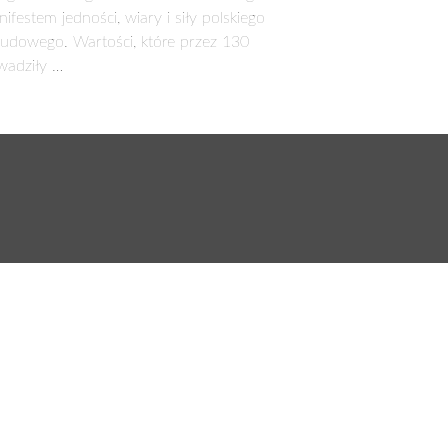
ejmu była naturalną konsekwencją
, że jako lider ugrupowania w regionie
akie było także oczekiwanie naszych
 gminnych, powiatowych i na szczeblu
 Polskiej – PSL –Kukiz’15. Nie żałuję,
ncji przez Mieczysława Baszko, który
bo ten sukces, to zasługa wszystkich
tały kontakt z parlamentem. Czy mimo
 samorządu PiS także potrafił nieźle
iomie parlamentu PiS nie ma natomiast
ńskiego i jego przybocznych – jedyną
cji Sejmu zajmuje się ta komisja?
sprawami. To nie tylko kwestia budowy