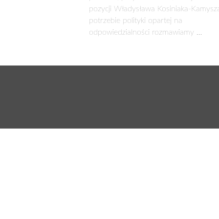
bo udało się odzyskać parlamentarny
zdradził nasze zielone barwy. Po ra
kandydatów z listy, którzy otrzymali s
Obejmując mandat poselski dysponowa
tego w praktyce działania w Sejmie 
– Zaskoczeniem był jedynie sposób u
rozrabiać, jednak mieściło się to w 
żadnych zahamowań. Sejm obecnej kad
zasadą jaką się kierują jest brak jakich
Działa pan w sejmowej Komisji Infras
– Komisja Infrastruktury proceduje n