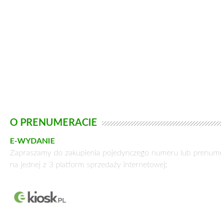
WYDANIE PAPIEROWE
Już dziś zamów prenumeratę Zielonego Sztandaru!
Prenumeraty dokonać można na III i IV kwartał 2026 r.
Opłata za jeden kwartał, to
45,00 zł
(5 numerów x 9,00 
Oplata za dwa kwartały,
90,00 zł
(10 numerów x 9,00 z
Wypełnij zamieszczony poniżej formularz zamówienia
FORMULARZ
i wyślij e-mailem na:
kolportaz@zielonysztandar.com.pl
Green Light Media Sp. z o. o.
ul. Erazma Ciołka 15, 01-445 Warszawa
Numer konta:
Santander Bank Polska S.A. 63 1090 1883 0000 0001 2017 
Prenumeratę można zamawiać również oddziałach dystrybut
prasy w Polsce: KOLPORTER, GARMOND.