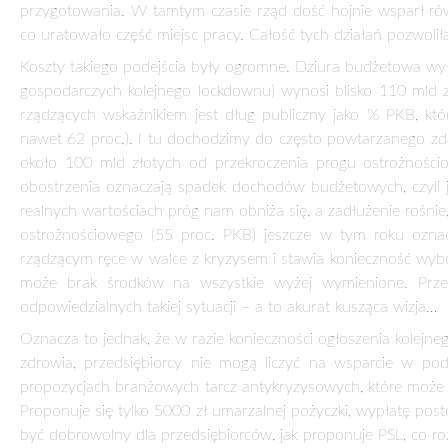
JAKI BĘDZIE KRAJOBRAZ SPOŁECZNO-EKONO
10 listopada 2020
dr Michał Sob
Wydział Ekono
Uniwersytet Ł
Gdy zostałem
skutków kolej
przyjąłem to z
właściwie mam
poprzez podję
zamknięcia związaną z objęciem pracowników kwarantanną. Na
boryka się po prostu z bardzo małą liczbą klientów, którzy b
Niby lockdownu ciągle nie ma, a media zastanawiają się czy
zamknięcia. Obecnie wydaje się, że w rządzie zderzają s
wypowiedziach, nie stać nas na kolejny lockdown, choć następ