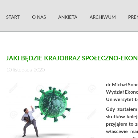
Skip
Zielony Sztandar – Kwartalnik
to
START
O NAS
ANKIETA
ARCHIWUM
PRE
content