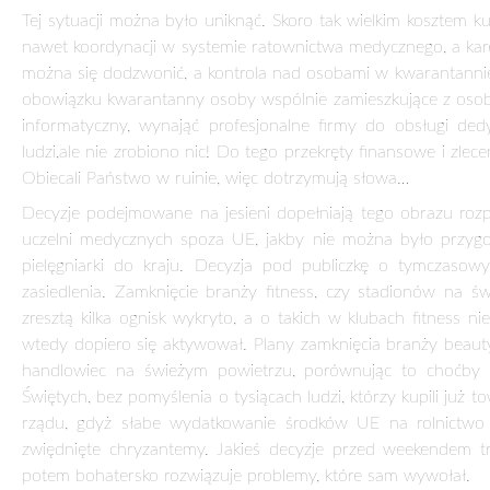
jeśli chodzi o wydolność służby zdrowia, to po prostu trze
tygodniu mijają dwa tygodnie od rozpoczęcia się protestó
zadać pytania retoryczne: Czy można było się spodziewać pro
czasowa, tego jest przypadkowa, gdy poszukuje się winnych 
upiorne plany wdrażać w życie dla kalkulacji politycznej? Jak 
kryzysem zdrowotno-ekonomicznym?
„Działania” rządu
Od początku epidemii decyzje podejmowane przez rządzących
nastroje społeczne, gdyż strach przed COVID-em, częściowo 
z Włoch czy Hiszpanii, mając na uwadze powszechnie znaną
wprowadzanym restrykcjom bezdyskusyjnie. Jednak już na tam
było największym kuriozum tego okresu. Jednak dwa ce
przygotowania. W tamtym czasie rząd dość hojnie wsparł r
co uratowało część miejsc pracy. Całość tych działań pozwolił
Koszty takiego podejścia były ogromne. Dziura budżetowa wył
gospodarczych kolejnego lockdownu) wynosi blisko 110 mld zł
rządzących wskaźnikiem jest dług publiczny jako % PKB, któ
nawet 62 proc.). I tu dochodzimy do często powtarzanego zdan