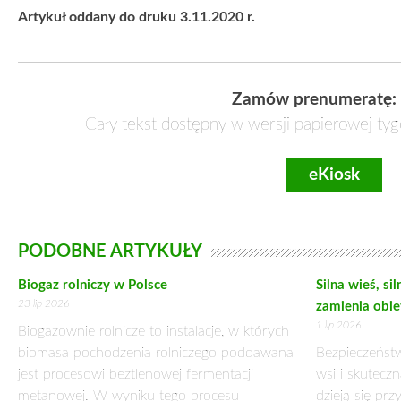
około 100 mld złotych od przekroczenia progu ostrożności
obostrzenia oznaczają spadek dochodów budżetowych, czyli j
realnych wartościach próg nam obniża się, a zadłużenie rośnie,
ostrożnościowego (55 proc. PKB) jeszcze w tym roku ozna
rządzącym ręce w walce z kryzysem i stawia konieczność wyb
może brak środków na wszystkie wyżej wymienione. Przek
odpowiedzialnych takiej sytuacji – a to akurat kusząca wizja…
Oznacza to jednak, że w razie konieczności ogłoszenia kolej
zdrowia, przedsiębiorcy nie mogą liczyć na wsparcie w po
propozycjach branżowych tarcz antykryzysowych, które może
Proponuje się tylko 5000 zł umarzalnej pożyczki, wypłatę pos
być dobrowolny dla przedsiębiorców, jak proponuje PSL, co r
Tej sytuacji można było uniknąć. Skoro tak wielkim kosztem ku
nawet koordynacji w systemie ratownictwa medycznego, a karetk
można się dodzwonić, a kontrola nad osobami w kwarantannie 
obowiązku kwarantanny osoby wspólnie zamieszkujące z osob
informatyczny, wynająć profesjonalne firmy do obsługi d
ludzi,ale nie zrobiono nic! Do tego przekręty finansowe i zle