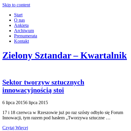
Skip to content
Start
O nas
Ankieta
Archiwum
Prenumerata
Kontakt
Zielony Sztandar – Kwartalnik
Sektor tworzyw sztucznych
innowacyjnością stoi
6 lipca 2015
6 lipca 2015
17 i 18 czerwca w Rzeszowie już po raz szósty odbyło się Forum
Innowacji, tym razem pod hasłem „Tworzywa sztuczne …
Czytaj Więcej