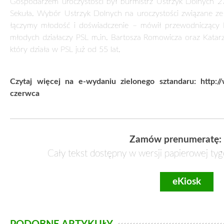
Gospodarzem uroczystości był burmistrz Ustrzyk Dolnych 27
Sekuła. Wybór Ustrzyk Dolnych na uroczystości związane ze
łączymy młodość i doświadczenie – mówił przewodniczący 
młodych działaczy PSL m.in. Bartosza Romowicza oraz Katarz
który działa w PSL już od 55 lat.
Czytaj więcej na e-wydaniu zielonego sztandaru: http://
czerwca
Zamów prenumeratę:
Cały tekst dostępny w wersji papierowej tyg
eKiosk