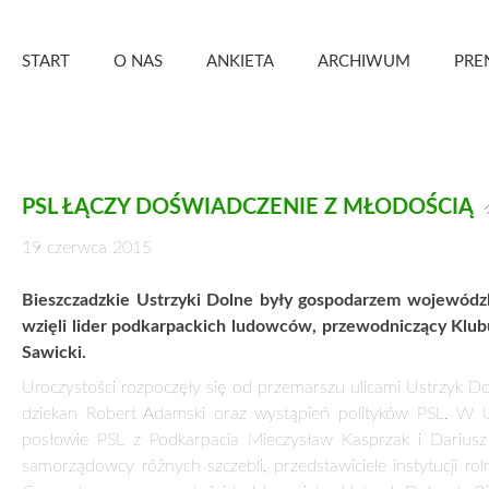
Skip
Zielony Sztandar – Kwartalnik
to
START
O NAS
ANKIETA
ARCHIWUM
PRE
content
PSL ŁĄCZY DOŚWIADCZENIE Z MŁODOŚCIĄ
19 czerwca 2015
Bieszczadzkie Ustrzyki Dolne były gospodarzem wojewódz
wzięli lider podkarpackich ludowców, przewodniczący Klub
Sawicki.
Uroczystości rozpoczęły się od przemarszu ulicami Ustrzyk D
dziekan Robert Adamski oraz wystąpień polityków PSL. W U
posłowie PSL z Podkarpacia Mieczysław Kasprzak i Darius
samorządowcy różnych szczebli, przedstawiciele instytucji ro