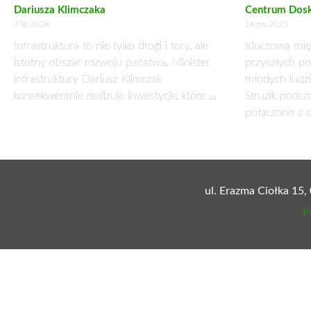
miesiące przed wyborami – zapowiedział wicemarszałek Sejmu 
Sondaże same w sobie nie są problemem. Sondaże przestają b
efekt bandwagon, czyli skłonność części wyborców do popie
znaczenie kalkulacji strategicznej. Głosuję na tych, którzy ma
– Skupmy się na merytorycznej debacie o przyszłości Polski
wyborcza powinna być momentem rozstrzygania sporów o mo
zbyt często staje się analizą tabeli wyników, która zmienia s
wykresów na programy, z rankingów na argumenty. Partie mu
poparcia.
– Demokracja zyska na jakości, gdy wyborcy będą kierować
Naczelnej PSL. To propozycja uporządkowania relacji między i
przekonania, a nie o atmosferę chwili.
Ostatecznie pytanie nie brzmi, czy sondaże są potrzebne. Py
demokracji. Jeśli wybory mają być momentem odpowiedzial
większej przestrzeni ciszy i większej powagi. Ponieważ państ
Dojrzała demokracja to taka, w której obywatel wychodzi z 
śledzącego tabelę wyników. Satysfakcja z wyboru nie polega