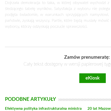
JAK PRZYWRÓCIĆ POWAGĘ WYBOROM. TRZY
2 kwietnia 2026
Trzy miesiące bez słupków. Trzy miesiące bez politycznej 
argument. Propozycja wicemarszałka Sejmu Piotra Zgorzels
Współczesna polityka coraz częściej przypomina rynek fi
punktem procentowym w górę lub w dół. Tyle że stawką ni
przypomina transmisję sportową: prowadzenie zmienia się co t
Polska polityka od lat funkcjonuje w rytmie badań opinii publi
bywa ważniejsza niż same propozycje ustawowe. Partie reaguj
przełomy po jednoprocentowych zmianach. Wyborca dostaje
ucywilizować kampanie wyborcze. Będę namawiał mój klub d