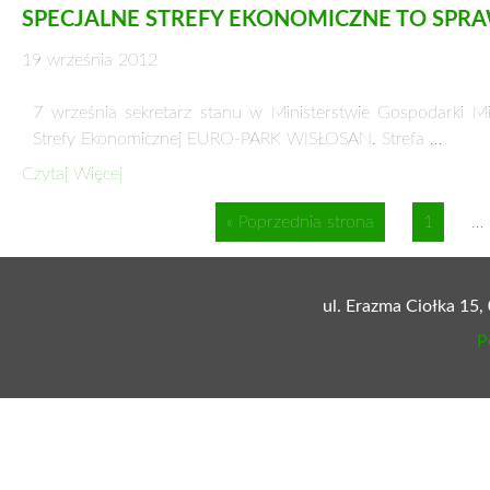
Czytaj Więcej
BIZNES W POLSCE SIĘ OPŁACA!
1 listopada 2012
Bank Światowy po raz dziesiąty przygotował Raport „Doing
…
Czytaj Więcej
POLSKA GOSPODARKA WYGRYWA Z KRYZYS
29 października 2012
Jaki będzie przyszły rok dla polskiej gospodarki? Eksperci ni
Czytaj Więcej
ZAKŁADY AZOTOWE W TARNOWIE OBCHODZ