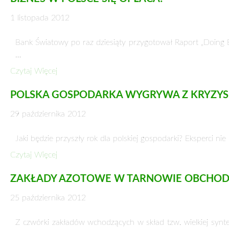
NA RATUNEK BANKRUTOM
17 grudnia 2012
Rośnie liczba bankrutujących przedsiębiorstw. Tylko w pier
Czytaj Więcej
ŁUPKI WCIĄŻ SĄ SZANSĄ DLA POLSKI!