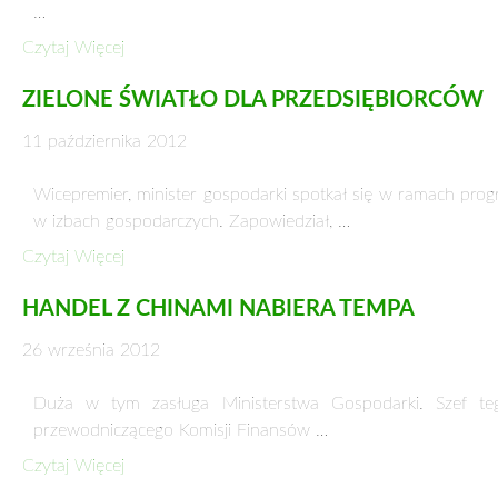
28 listopada 2012
Od momentu głoszenia, że w Polsce mogą być jedne z najwię
Czytaj Więcej
KTO PSUJE POLSKĄ GOSPODARKĘ?
25 listopada 2012
Współautor Prawa Bankowego i Ustawy o Narodowym Banku
Rady Polityki Pieniężnej. …
Czytaj Więcej
GRUPA WYSZEHRADZKA O PRIORYTETACH 
11 listopada 2012
31 października w Warszawie spotkali się Członkowie Grup
Waldemar Pawlak, minister handlu …