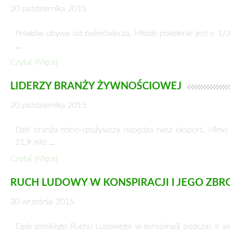
Sejm rozpoczął działalność w nowym kształcie. Przyjął dym
polityków obozu rządzącego kontrastowały …
Czytaj Więcej
BEATA SZYDŁO DESYGNOWANA NA PREZES
18 listopada 2015
– Naszą dewizą będzie praca i pokora – powiedziała Beata 
Czytaj Więcej
WŁADYSŁAW KOSINIAK-KAMYSZ PRZEWODN
18 listopada 2015
Podczas pierwszego posiedzenia Klubu Parlamentarnego PS
jednogłośnie został wybrany prezes PSL Władysław Kosinia
Czytaj Więcej