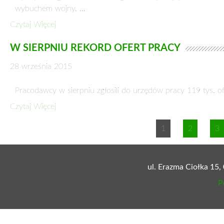
ZASADY PRZYZNAWANIA ZASIŁKU MACIERZ
OD 1 STYCZNIA 2016
9 listopada 2015
Od 1 stycznia 2016 r. zmieniają się zasady przyznawania 
zasiłek ten …
Czytaj Więcej
ADAM JARUBAS W NARODOWEJ RADZIE RO
21 października 2015
Prezydent Andrzej Duda powołał Narodową Radę Rozwoju. Je
państwa w …
Czytaj Więcej
PAŃSTWO POWINNO INWESTOWAĆ W KAPIT