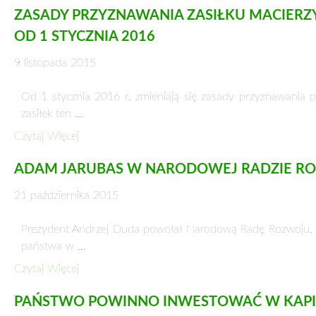
STWÓRZMY LEGIONY DO WALKI Z FUNDAMEN
20 listopada 2015
129 osób zabitych, kilkaset rannych w tym dziesiątki cię
Według …
Czytaj Więcej
KARTY W SEJMIE ROZDAJE PIS
20 listopada 2015