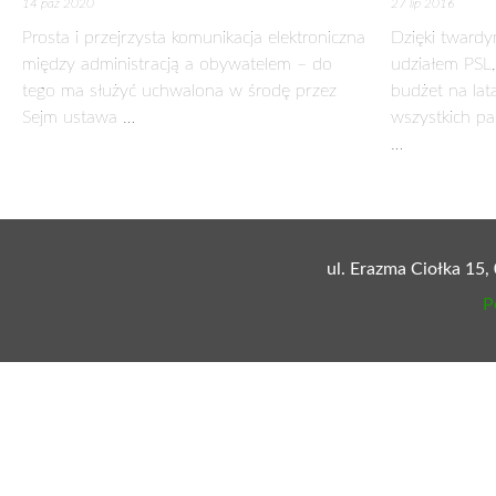
LIDERZY BRANŻY ŻYWNOŚCIOWEJ
20 października 2015
Dziś branża rolno-spożywcza napędza nasz eksport. Mimo dot
21,9 mld euro, uzyskując ponad 6 mld euro nadwyżki w obr
Do 2003 r. mieliśmy ujemne saldo w handlu zagranicznym p
wykorzystali zasilanie funduszami europejskimi. Rolnicy sku
europejskim poziomie, a mleczarstwo i drobiarstwo – naw
Konieczne są kolejne inwestycje, by nadal pozostać liczący
wielu rynkach, bo nie tylko jest tania, ale i smaczna. Za 
nagrodzonych honorową odznaką za zasługi dla rozwoju pol
gospodarki. – Ostatnie 2 lata nie są łatwe dla polskich prod