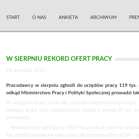
Skip
Zielony Sztandar – Kwartalnik
to
START
O NAS
ANKIETA
ARCHIWUM
PRE
content
W SIERPNIU REKORD OFERT PRACY
28 września 2015
Pracodawcy w sierpniu zgłosili do urzędów pracy 119 tys. o
odkąd Ministerstwo Pracy i Polityki Społecznej prowadzi tak
W urzędach pracy na koniec sierpnia zarejestrowanych było 
miesiąca liczba osób bezrobotnych spadła o ponad 20 tys. Syt
pomorskim.
–
Bezrobocie jest najniższe od 2008 roku, czyli od wybuchu świat
Tak szybkiej poprawy na rynku pracy nie obserwowaliśmy od lat
– p