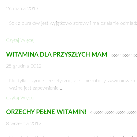
CZERWONE PORZECZKI OCZYSZCZAJĄ Z TO
27 lipca 2016
Czerwone porzecz
Dzięki zawartości
Czytaj Więcej