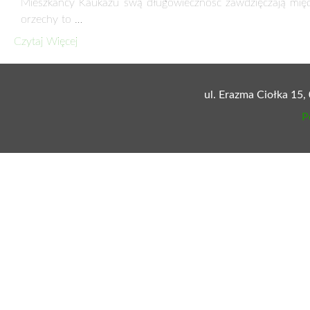
CZEKOLADA ODMŁADZA
24 maja 2016
Wprawdzie nie powinniśmy objadać się słodyczami, ale dla 
dużej ilości kakao, …
Czytaj Więcej
PIJ SOK DLA ZDROWIA
22 kwietnia 2013
Coraz chętniej kupujemy soki, których na rynku jest prawdzi