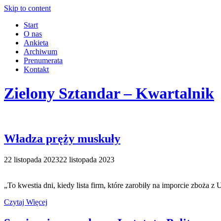
Skip to content
Start
O nas
Ankieta
Archiwum
Prenumerata
Kontakt
Zielony Sztandar – Kwartalnik
Władza pręży muskuły
22 listopada 2023
22 listopada 2023
„To kwestia dni, kiedy lista firm, które zarobiły na imporcie zboża
Czytaj Więcej