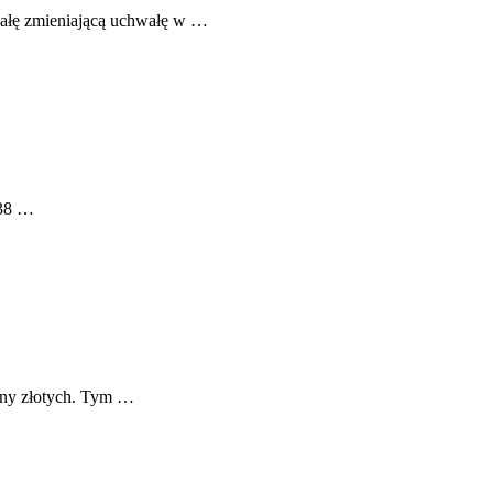
ałę zmieniającą uchwałę w …
,38 …
ony złotych. Tym …