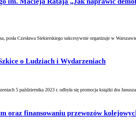
go im. Macieja Rataja „Jak naprawić demo
zesa, posła Czesława Siekierskiego sukcesywnie organizuje w Warszawi
Szkice o Ludziach i Wydarzeniach
eniach 5 października 2023 r. odbyła się promocja książki dra Janus
 oraz finansowaniu przewozów kolejowyc