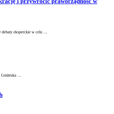
krację i przywrócić praworządność w
e debaty eksperckie w celu …
za Gmitruka …
h