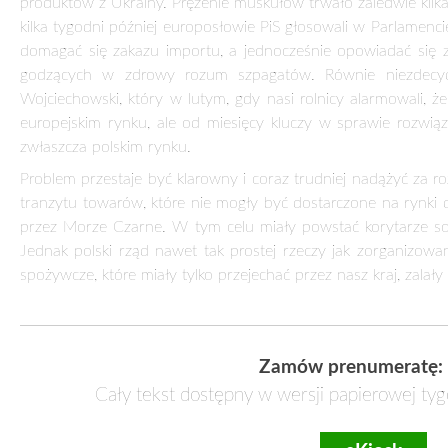
produktów z Ukrainy. Prężenie muskułów trwało zaledwie kilka
kilka tygodni później europosłowie PiS głosowali w Parlamen
domagać się zakazu importu, a jednocześnie opowiadać się z
godzących w zdrowy rozum szpagatów. Równie niezdecydo
Wojciechowski, który w lutym, gdy nasi rolnicy alarmowali, że
europejskim rynku, ale od miesięcy kluczy w sprawie rozwiąz
zwłaszcza polskim rynku.
Problem przestaje być klarowny i coraz trudniej nadążyć za
tranzytu towarów, które nie mogły być dostarczone na rynki
przez Morze Czarne. W tym celu miały powstać korytarze sol
Jednak polski rząd nawet tak prostej rzeczy jak zorganizowa
spożywcze, które miały tylko przejechać przez nasz kraj, zala
Zamów prenumeratę:
Cały tekst dostępny w wersji papierowej tyg