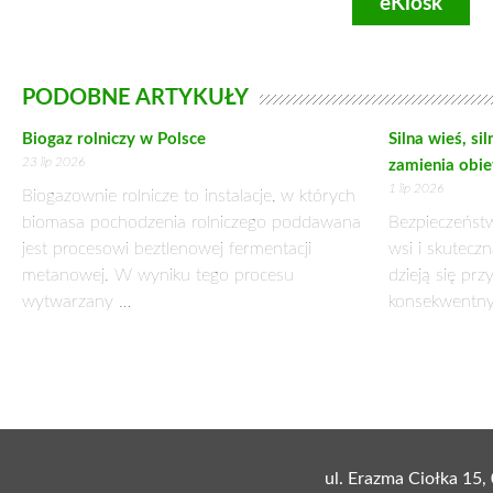
eKiosk
PODOBNE ARTYKUŁY
Biogaz rolniczy w Polsce
Silna wieś, si
23 lip 2026
zamienia obie
1 lip 2026
Biogazownie rolnicze to instalacje, w których
biomasa pochodzenia rolniczego poddawana
Bezpieczeństw
jest procesowi beztlenowej fermentacji
wsi i skuteczn
metanowej. W wyniku tego procesu
dzieją się prz
wytwarzany …
konsekwentny
ul. Erazma Ciołka 15,