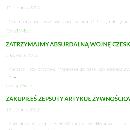
ŻYWNOŚĆ – TOWAR STRATEGICZNY
23 lipca 2015
Co siódmy człowiek na świecie głoduje, chociaż współczes
globu. Najgorsza sytuacja jest …