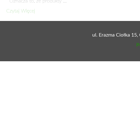
Czytaj Więcej
ŻYWNOŚĆ – DOBRO, KTÓRE ANGAŻUJE
3 lipca 2015
12 czerwca br. w Olsztynie wiceminister Elżbieta Seredyn 
które angażuje”. W spotkaniu wzięli …
Czytaj Więcej
TARGI ZE SMAKIEM
22 września 2013
W dniach 21-26 w
Europie Środkowo
Czytaj Więcej