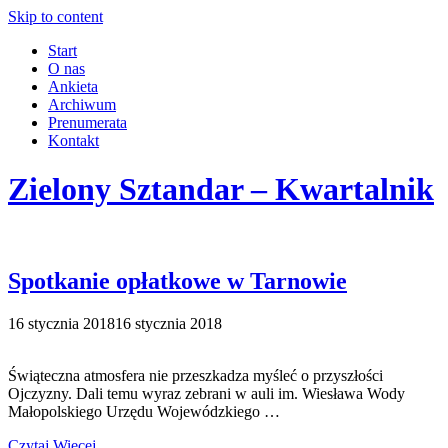
Skip to content
Start
O nas
Ankieta
Archiwum
Prenumerata
Kontakt
Zielony Sztandar – Kwartalnik
Spotkanie opłatkowe w Tarnowie
16 stycznia 2018
16 stycznia 2018
Świąteczna atmosfera nie przeszkadza myśleć o przyszłości
Ojczyzny. Dali temu wyraz zebrani w auli im. Wiesława Wody
Małopolskiego Urzędu Wojewódzkiego …
Czytaj Więcej