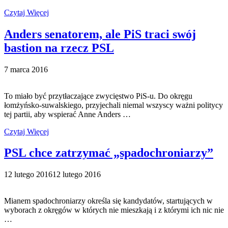
Czytaj Więcej
Anders senatorem, ale PiS traci swój
bastion na rzecz PSL
7 marca 2016
To miało być przytłaczające zwycięstwo PiS-u. Do okręgu
łomżyńsko-suwalskiego, przyjechali niemal wszyscy ważni politycy
tej partii, aby wspierać Anne Anders …
Czytaj Więcej
PSL chce zatrzymać „spadochroniarzy”
12 lutego 2016
12 lutego 2016
Mianem spadochroniarzy określa się kandydatów, startujących w
wyborach z okręgów w których nie mieszkają i z którymi ich nic nie
…