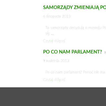
SAMORZĄDY ZMIENIAJĄ P
6 listopada 2013
To samorządy decydują o rozwoju Pols
się …
Czytaj Więcej
PO CO NAM PARLAMENT?
9 kwietnia 2013
Po co nam parlament? Ponoć nie ma 
Czytaj Więcej