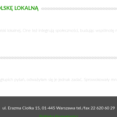
OLSKĘ LOKALNĄ
ki lokalnej. One też integrują społeczności, budując wspólnotę m
głupich pytań, odważyłam się je jednak zadać. Sprowokowały mni
ul. Erazma Ciołka 15, 01-445 Warszawa tel./fax 22 620 60 29
Polityka Prywatności