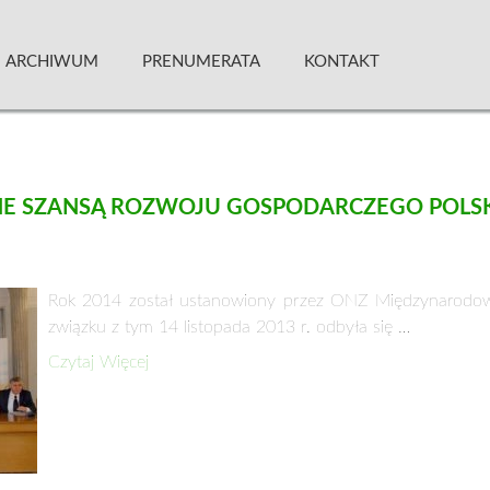
 Kwartalnik
ARCHIWUM
PRENUMERATA
KONTAKT
E SZANSĄ ROZWOJU GOSPODARCZEGO POLS
Rok 2014 został ustanowiony przez ONZ Międzynarodo
związku z tym 14 listopada 2013 r. odbyła się …
Czytaj Więcej