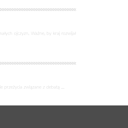
ałych ojczyzn. Ważne, by kraj rozwijał
e przeżycia związane z debatą …