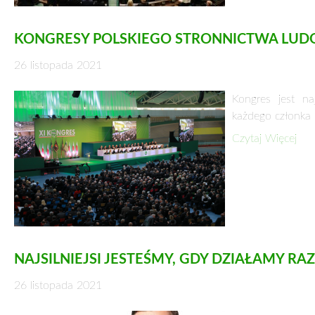
KONGRESY POLSKIEGO STRONNICTWA LU
26 listopada 2021
Kongres jest na
każdego członka 
Czytaj Więcej
NAJSILNIEJSI JESTEŚMY, GDY DZIAŁAMY 
26 listopada 2021