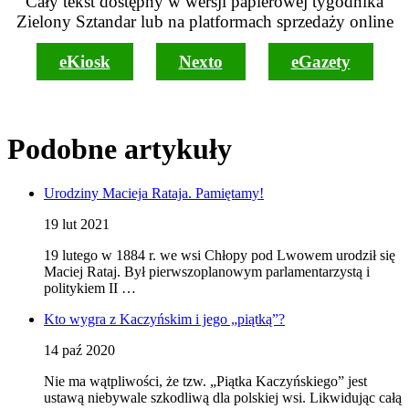
Cały tekst dostępny w wersji papierowej tygodnika
Zielony Sztandar lub na platformach sprzedaży online
eKiosk
Nexto
eGazety
Podobne artykuły
Urodziny Macieja Rataja. Pamiętamy!
19 lut 2021
19 lutego w 1884 r. we wsi Chłopy pod Lwowem urodził się
Maciej Rataj. Był pierwszoplanowym parlamentarzystą i
politykiem II …
Kto wygra z Kaczyńskim i jego „piątką”?
14 paź 2020
Nie ma wątpliwości, że tzw. „Piątka Kaczyńskiego” jest
ustawą niebywale szkodliwą dla polskiej wsi. Likwidując całą