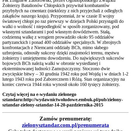
Płk Zbigniew Zaborowski, prezes Ogólnopolskiego Związku
Żołnierzy Batalionów Chłopskich przywitał kombatantów
przybyłych na cmentarz (niektórzy z nich przyjechali z odległych
zakątków naszego kraju). Przypomniał, że w czasie II wojny
światowej chłopi po raz pierwszy w dziejach Polski przystąpili do
walki o wolność i niepodległość w sposób zorganizowany, pod
własnymi sztandarami i pod własnym dowództwem. Stałą,
codzienną walkę z wrogiem prowadziło około 95 oddziałów
partyzanckich i ponad 400 oddziałów specjalnych. W zbrojnych
konfrontacjach z Niemcami oddziały BCh, mimo słabego
uzbrojenia, odnosiły sukcesy dzięki znajomości terenu, męstwu
żołnierzy i umiejętnemu dowodzeniu. Do największych sukcesów
bojowych BCh należą walki w obronie wysiedlanej i
eksterminowanej ludności Zamojszczyzny. Stoczono dwie
zwycięskie bitwy – 30 grudnia 1942 roku pod Wojdą i w dniach 1-2
lutego 1943 roku pod Zaborecznem i Różą. Stan organizacyjny na
koniec czerwca 1944 roku wynosił około 160 tysięcy żołnierzy.
Czytaj więcej na e-wydaniu zielonego
sztandaru
:
http://wydawnictwoludowe.embuk.pl/pub/zielony-
sztandar-zielony-sztandar-14-20-pazdziernika-2015
Zamów prenumeratę:
zielonysztandar.com.pl/prenumerata