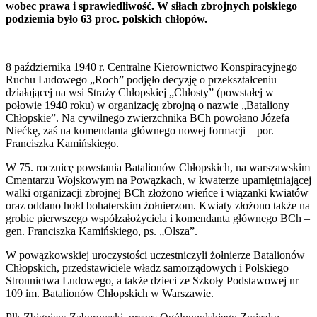
wobec prawa i sprawiedliwość. W siłach zbrojnych polskiego
podziemia było 63 proc. polskich chłopów.
8 października 1940 r. Centralne Kierownictwo Konspiracyjnego
Ruchu Ludowego „Roch” podjęło decyzję o przekształceniu
działającej na wsi Straży Chłopskiej „Chłosty” (powstałej w
połowie 1940 roku) w organizację zbrojną o nazwie „Bataliony
Chłopskie”. Na cywilnego zwierzchnika BCh powołano Józefa
Niećkę, zaś na komendanta głównego nowej formacji – por.
Franciszka Kamińskiego.
W 75. rocznicę powstania Batalionów Chłopskich, na warszawskim
Cmentarzu Wojskowym na Powązkach, w kwaterze upamiętniającej
walki organizacji zbrojnej BCh złożono wieńce i wiązanki kwiatów
oraz oddano hołd bohaterskim żołnierzom. Kwiaty złożono także na
grobie pierwszego współzałożyciela i komendanta głównego BCh –
gen. Franciszka Kamińskiego, ps. „Olsza”.
W powązkowskiej uroczystości uczestniczyli żołnierze Batalionów
Chłopskich, przedstawiciele władz samorządowych i Polskiego
Stronnictwa Ludowego, a także dzieci ze Szkoły Podstawowej nr
109 im. Batalionów Chłopskich w Warszawie.