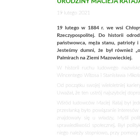
Od początku swojej wieloletniej karie
Uważał, że ten ustrój najszybciej dopr
Wśród ludowców Maciej Rataj był jedn
przesłanką było powiązanie interesów p
znajdowały się u władzy. Myśli poli
sprawiedliwości społecznej. Był poli
niego należy stopniowo, przy pomocy l
Po aresztowaniu we wrześniu 1930 r.
prezesa Naczelnego Komitetu Wykon
czasowo z funkcji. Ponownie prezese
Maciej Rataj po zjednoczeniu ruchu 
wówczas organu prasowego SL. Jeg
niekwestionowanym autorytecie zarówno
Długa jest lista doniosłych zasług Rat
Sprawując funkcję Marszałk
roku 1926, po ustąpieniu Sta
uchronił Polskę przed wojn