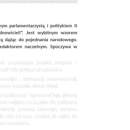
ństwowego – demokracji parlamentarnej.
wowy wszystkie ziemie Polski.
 politycznej i społecznej jego główną
ez względu na to, jakie siły polityczne
mentarnej, państwa ludowego, państwa
ego celu od razu. Uważał, że dążyć do
rodu wstrząsów.
etniu 1936 powołano go na stanowisko
a w kraju. Rok później zrezygnował
m „Zielonego Sztandaru” – powołanego
, był on bowiem postacią znaną, o
 Gabriela Narutowicza, a następnie w
spolitej Polskiej. Wtedy to dwukrotnie