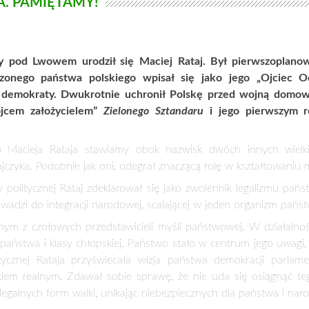
ry politycznej Rataj zdeklarował się jako zwolennik legalizmu pa
owadzi do integracji narodowej, scalającej w jeden organizm państ
ym z czołowych przedstawicieli myśli państwowej. W działalności
aństwa i klasy chłopskiej. Państwo stało w centrum jego uwagi, b
tycznej Rataja przyświecała wizja państwa demokracji parla
tykiem realnym. Zdawał sobie sprawę, że nie uda się osiągnąć t
egalnych form walki, unikając niebezpiecznych dla państwa i na
 Wincentego Witosa, przejął kierownictwo w PSL „Piast”. W kwi
awczego Stronnictwa, wobec nieobecności Wincentego Witos
m SL był od marca 1938 do maja 1939.
ludowego w marcu 1931 r. został pierwszym redaktorem naczelny
o wybór nadał periodykowi odpowiednią rangę polityczną
 w ruchu ludowym, jak i na scenie politycznej II RP.
aja dla odradzającej się Polski. Wymieńmy najistotniejsze:
a Sejmu do roku 1928, dwukrotnie – w roku 1922, po zabójstwie
nisława Wojciechowskiego – pełnił obowiązki Prezydenta Rzeczypo
ą domową dążąc do pojednania narodowego.