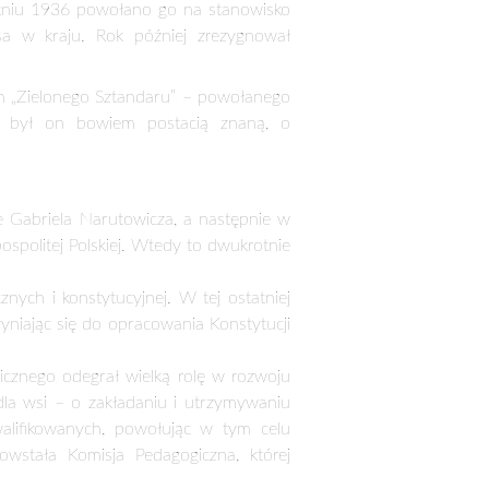
ych i konstytucyjnej. W tej ostatniej
yniając się do opracowania Konstytucji
licznego odegrał wielką rolę w rozwoju
dla wsi – o zakładaniu i utrzymywaniu
alifikowanych, powołując w tym celu
wstała Komisja Pedagogiczna, której
opów nie tylko kierownictwo, ale także
wę ponad partyjnych, ogólnopolskich
a Polanie Śmierci w Palmirach. Został
wane i przeniesione 25 czerwca 1946 r.