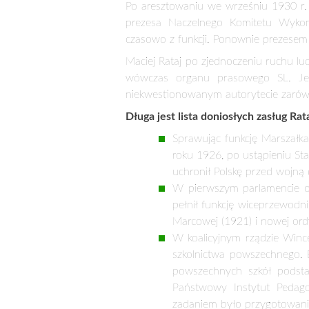
W pierwszym parlamencie odr
pełnił funkcję wiceprzewodn
Marcowej (1921) i nowej ord
W koalicyjnym rządzie Wince
szkolnictwa powszechnego. 
powszechnych szkół podsta
Państwowy Instytut Pedagog
zadaniem było przygotowani
Powołał do życia Centralne 
strukturę organizacyjną or
struktur politycznych był R
Za działalność patriotyczną 21 czerw
pochowany w zbiorowej mogile. Podczas
do oddzielnego grobu na Ziemi Mazowi