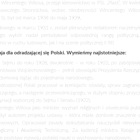
odzonej Polski pracował w komisjach: oświaty, spraw zagraniczn
iczącego, a następnie przewodniczącego, w dużym stopniu przycz
ynacji wyborczej do Sejmu i Senatu (1922).
ntego Witosa jako minister wyznań religijnych i oświecenia pub
Był autorem projektu ustawy – która miała doniosłe znaczenie 
wowych. Opracował zasady dokształcania nauczycieli niewykw
iczny i Akademię Techniczną. Za kadencji ministra Rataja po
e podstaw rozwoju polskiej nauki o wychowaniu narodowym.
Kierownictwo Ruchu Ludowego i nadał podziemnej działalności chł
az podstawy konspiracyjnego działania. Angażując się w budo
ataj także współtwórcą zrębów Podziemnego Państwa Polskiego.
ca 1940 r. zginął od kul hitlerowskiego plutonu egzekucyjnego n
 ekshumacji w kwietniu 1946 r. jego zwłoki zostały zidentyfiko
eckiej. W tym roku obchodzimy 75. rocznicę tego wydarzenia.