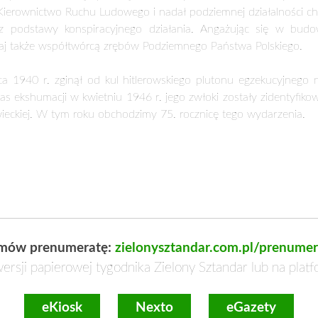
mów prenumeratę:
zielonysztandar.com.pl/prenumer
ersji papierowej tygodnika Zielony Sztandar lub na plat
eKiosk
Nexto
eGazety
Zamach majowy – klęska polskiej demokracji
Życie 
2 kw. 2026
wspomn
5 sty 20
Zamach 12 maja 1926 r. był wielkim
rodzin
wstrząsem politycznym, moralnym i
W wiek
r.) –
psychologicznym dla społeczeństwa
drogę 
, męża
polskiego. Ciosem zadanym młodej polskiej
Francis
demokracji …
…