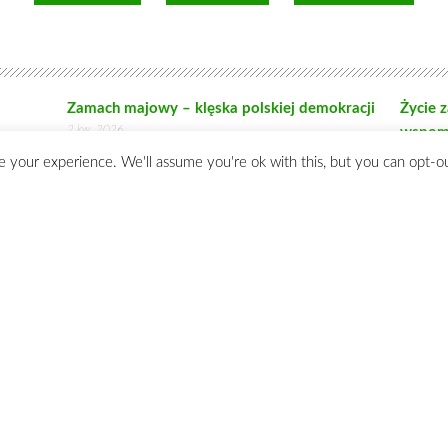
ul. Erazma Ciołka 15, 01-445 Warszawa tel./fax 22 620 60 29
Polityka Prywatności
 your experience. We'll assume you're ok with this, but you can opt-ou