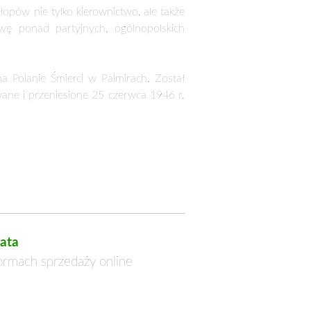
ata
formach sprzedaży online
zapisane czynem i piórem –
ienie o Eugeniuszu Jabłońskim
26
u 91 lat odszedł człowiek którego
tworzyły praca i wartości. Eugeniusz
zek Jabłoński – syn chłopskiej ziemi z