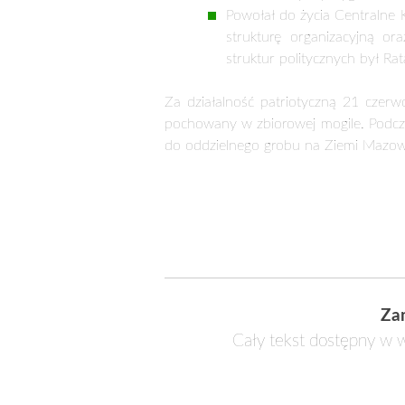
Za
Cały tekst dostępny w w
PODOBNE ARTYKUŁY
125. rocznica urodzin Stanisława
Mikołajczyka
1 lip 2026
W tym roku przypada 125. rocznica u
Stanisława Mikołajczyka (18 lipca 1901 
wybitnego przywódcy ruchu ludowego
stanu …