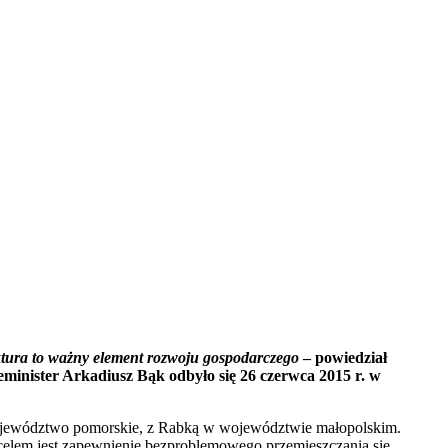
ktura to ważny element rozwoju gospodarczego
– powiedział
minister Arkadiusz Bąk odbyło się 26 czerwca 2015 r. w
 województwo pomorskie, z Rabką w województwie małopolskim.
 celem jest zapewnienie bezproblemowego przemieszczania się