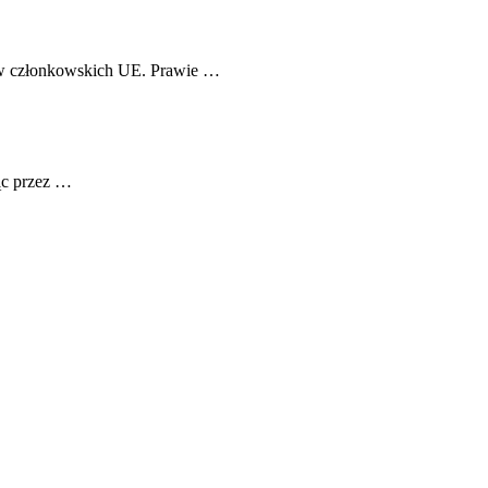
stw członkowskich UE. Prawie …
ąc przez …