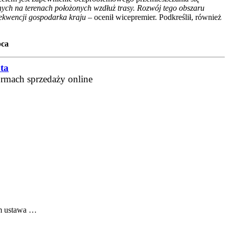
jnych na terenach położonych wzdłuż trasy. Rozwój tego obszaru
sekwencji gospodarka kraju
–
ocenił wicepremier. Podkreślił, również
pca
ta
ormach sprzedaży online
jm ustawa …