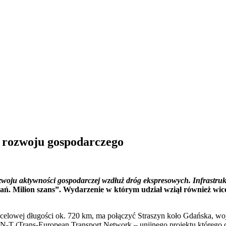
t rozwoju gospodarczego
zwoju aktywności gospodarczej wzdłuż dróg ekspresowych. Infrastru
ń. Milion szans”. Wydarzenie w którym udział wziął również wice
docelowej długości ok. 720 km, ma połączyć Straszyn koło Gdańska,
TEN-T (Trans-European Transport Network – unijnego projektu którego