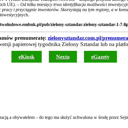
kich UE).
–
Od kilku miesięcy trwa identyfikacja możliwości inwestycy
c pracy i przyciągnie inwestorów.
Skorzystają na tym regiony, a w kon
 inwestycyjnych.
twoludowe.embuk.pl/pub/zielony-sztandar-zielony-sztandar-1-7-li
amów prenumeratę:
zielonysztandar.com.pl/prenumera
wersji papierowej tygodnika Zielony Sztandar lub na platf
eKiosk
Nexto
eGazety
stracją a obywatelem – do tego ma służyć uchwalona w środę przez Se