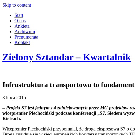
Skip to content
Start
O nas
Ankieta
Archiwum
Prenumerata
Kontakt
Zielony Sztandar – Kwartalnik
Infrastruktura transportowa to fundamen
3 lipca 2015
–
Projekt S7 jest jednym z 4 zainicjowanych przez MG projektów ro
wicepremier Piechociński podczas konferencji „S7. Siedem wyzwa
Kielcach.
Wicepremier Piechociński przypomniał, że droga ekspresowa S7 o 
Droga znajduje się w sieci europejskich korytarzy transportowych 