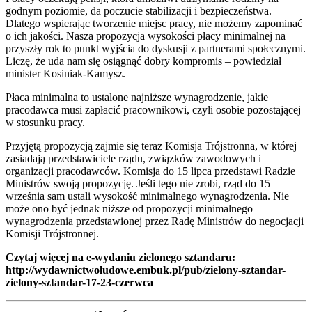
godnym poziomie, da poczucie stabilizacji i bezpieczeństwa.
Dlatego wspierając tworzenie miejsc pracy, nie możemy zapominać
o ich jakości. Nasza propozycja wysokości płacy minimalnej na
przyszły rok to punkt wyjścia do dyskusji z partnerami społecznymi.
Liczę, że uda nam się osiągnąć dobry kompromis – powiedział
minister Kosiniak-Kamysz.
Płaca minimalna to ustalone najniższe wynagrodzenie, jakie
pracodawca musi zapłacić pracownikowi, czyli osobie pozostającej
w stosunku pracy.
Przyjętą propozycją zajmie się teraz Komisja Trójstronna, w której
zasiadają przedstawiciele rządu, związków zawodowych i
organizacji pracodawców. Komisja do 15 lipca przedstawi Radzie
Ministrów swoją propozycję. Jeśli tego nie zrobi, rząd do 15
września sam ustali wysokość minimalnego wynagrodzenia. Nie
może ono być jednak niższe od propozycji minimalnego
wynagrodzenia przedstawionej przez Radę Ministrów do negocjacji
Komisji Trójstronnej.
Czytaj więcej na e-wydaniu zielonego sztandaru:
http://wydawnictwoludowe.embuk.pl/pub/zielony-sztandar-
zielony-sztandar-17-23-czerwca