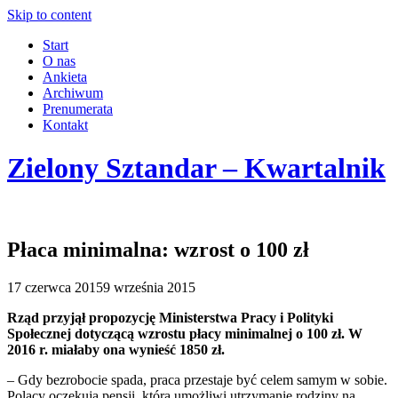
Skip to content
Start
O nas
Ankieta
Archiwum
Prenumerata
Kontakt
Zielony Sztandar – Kwartalnik
Płaca minimalna: wzrost o 100 zł
17 czerwca 2015
9 września 2015
Rząd przyjął propozycję Ministerstwa Pracy i Polityki
Społecznej dotyczącą wzrostu płacy minimalnej o 100 zł. W
2016 r. miałaby ona wynieść 1850 zł.
– Gdy bezrobocie spada, praca przestaje być celem samym w sobie.
Polacy oczekują pensji, która umożliwi utrzymanie rodziny na