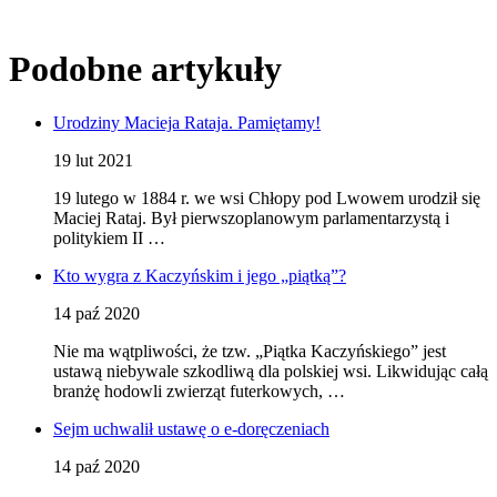
Podobne artykuły
Urodziny Macieja Rataja. Pamiętamy!
19 lut 2021
19 lutego w 1884 r. we wsi Chłopy pod Lwowem urodził się
Maciej Rataj. Był pierwszoplanowym parlamentarzystą i
politykiem II …
Kto wygra z Kaczyńskim i jego „piątką”?
14 paź 2020
Nie ma wątpliwości, że tzw. „Piątka Kaczyńskiego” jest
ustawą niebywale szkodliwą dla polskiej wsi. Likwidując całą
branżę hodowli zwierząt futerkowych, …
Sejm uchwalił ustawę o e-doręczeniach
14 paź 2020