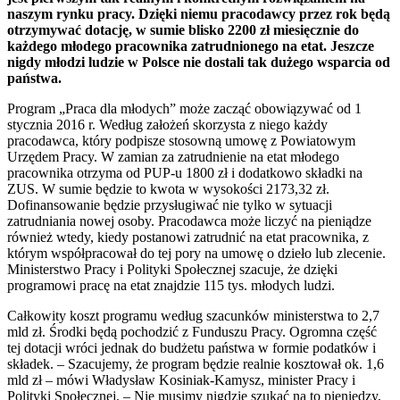
naszym rynku pracy. Dzięki niemu pracodawcy przez rok będą
otrzymywać dotację, w sumie blisko 2200 zł miesięcznie do
każdego młodego pracownika zatrudnionego na etat. Jeszcze
nigdy młodzi ludzie w Polsce nie dostali tak dużego wsparcia od
państwa.
Program „Praca dla młodych” może zacząć obowiązywać od 1
stycznia 2016 r. Według założeń skorzysta z niego każdy
pracodawca, który podpisze stosowną umowę z Powiatowym
Urzędem Pracy. W zamian za zatrudnienie na etat młodego
pracownika otrzyma od PUP-u 1800 zł i dodatkowo składki na
ZUS. W sumie będzie to kwota w wysokości 2173,32 zł.
Dofinansowanie będzie przysługiwać nie tylko w sytuacji
zatrudniania nowej osoby. Pracodawca może liczyć na pieniądze
również wtedy, kiedy postanowi zatrudnić na etat pracownika, z
którym współpracował do tej pory na umowę o dzieło lub zlecenie.
Ministerstwo Pracy i Polityki Społecznej szacuje, że dzięki
programowi pracę na etat znajdzie 115 tys. młodych ludzi.
Całkowity koszt programu według szacunków ministerstwa to 2,7
mld zł. Środki będą pochodzić z Funduszu Pracy. Ogromna część
tej dotacji wróci jednak do budżetu państwa w formie podatków i
składek. – Szacujemy, że program będzie realnie kosztował ok. 1,6
mld zł – mówi Władysław Kosiniak-Kamysz, minister Pracy i
Polityki Społecznej. – Nie musimy nigdzie szukać na to pieniędzy,