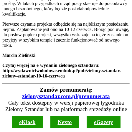
prośbę. W takich przypadkach urząd pracy skieruje do pracodawcy
innego bezrobotnego, który będzie posiadał odpowiednie
kwalifikacje.
Pierwsze czytanie projektu odbędzie się na najbliższym posiedzeniu
Sejmu. Zaplanowane jest ono na 10-12 czerwca. Biorąc pod uwagę,
ilu posłów popiera projekt, wszystko wskazuje na to, że zostanie on
przyjęty w szybkim tempie i zacznie funkcjonować od nowego
roku.
Marcin Zieliński
Czytaj więcej na e-wydaniu zielonego sztandaru:
http://wydawnictwoludowe.embuk.pl/pub/zielony-sztandar-
zielony-sztandar-10-16-czerwca
Zamów prenumeratę:
zielonysztandar.com.pl/prenumerata
Cały tekst dostępny w wersji papierowej tygodnika
Zielony Sztandar lub na platformach sprzedaży online
eKiosk
Nexto
eGazety