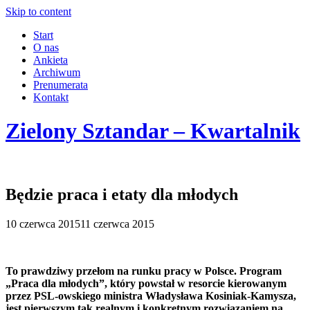
Skip to content
Start
O nas
Ankieta
Archiwum
Prenumerata
Kontakt
Zielony Sztandar – Kwartalnik
Będzie praca i etaty dla młodych
10 czerwca 2015
11 czerwca 2015
To prawdziwy przełom na runku pracy w Polsce. Program
„Praca dla młodych”, który powstał w resorcie kierowanym
przez PSL-owskiego ministra Władysława Kosiniak-Kamysza,
jest pierwszym tak realnym i konkretnym rozwiązaniem na