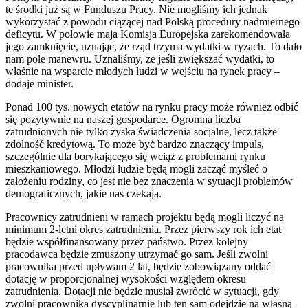
te środki już są w Funduszu Pracy. Nie mogliśmy ich jednak
wykorzystać z powodu ciążącej nad Polską procedury nadmiernego
deficytu. W połowie maja Komisja Europejska zarekomendowała
jego zamknięcie, uznając, że rząd trzyma wydatki w ryzach. To dało
nam pole manewru. Uznaliśmy, że jeśli zwiększać wydatki, to
właśnie na wsparcie młodych ludzi w wejściu na rynek pracy –
dodaje minister.
Ponad 100 tys. nowych etatów na rynku pracy może również odbić
się pozytywnie na naszej gospodarce. Ogromna liczba
zatrudnionych nie tylko zyska świadczenia socjalne, lecz także
zdolność kredytową. To może być bardzo znaczący impuls,
szczególnie dla borykającego się wciąż z problemami rynku
mieszkaniowego. Młodzi ludzie będą mogli zacząć myśleć o
założeniu rodziny, co jest nie bez znaczenia w sytuacji problemów
demograficznych, jakie nas czekają.
Pracownicy zatrudnieni w ramach projektu będą mogli liczyć na
minimum 2-letni okres zatrudnienia. Przez pierwszy rok ich etat
będzie współfinansowany przez państwo. Przez kolejny
pracodawca będzie zmuszony utrzymać go sam. Jeśli zwolni
pracownika przed upływam 2 lat, będzie zobowiązany oddać
dotację w proporcjonalnej wysokości względem okresu
zatrudnienia. Dotacji nie będzie musiał zwrócić w sytuacji, gdy
zwolni pracownika dyscyplinarnie lub ten sam odejdzie na własną