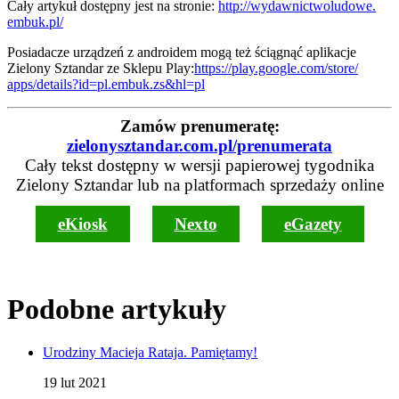
Cały artykuł dostępny jest na stronie:
http://wydawnictwoludowe.
embuk.pl/
Posiadacze urządzeń z androidem mogą też ściągnąć aplikacje
Zielony Sztandar ze Sklepu Play:
https://play.google.com/store/
apps/details?id=pl.embuk.zs&
hl=pl
Zamów prenumeratę:
zielonysztandar.com.pl/prenumerata
Cały tekst dostępny w wersji papierowej tygodnika
Zielony Sztandar lub na platformach sprzedaży online
eKiosk
Nexto
eGazety
Podobne artykuły
Urodziny Macieja Rataja. Pamiętamy!
19 lut 2021