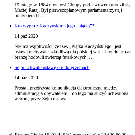
19 lutego w 1884 r. we wsi Chłopy pod Lwowem urodził się
Maciej Rataj. Był pierwszoplanowym parlamentarzystą i
politykiem II …
Kto wygra z Kaczyńskim i jego „piątką”?
14 paź 2020
Nie ma wątpliwości, że tzw. „Piątka Kaczyńskiego” jest
ustawą niebywale szkodliwą dla polskiej wsi. Likwidując całą
branżę hodowli zwierząt futerkowych, …
Sejm uchwalił ustawę o e-doręczeniach
14 paź 2020
Prosta i przejrzysta komunikacja elektroniczna między
administracją a obywatelem – do tego ma służyć uchwalona
w środę przez Sejm ustawa …
ul. Erazma Ciołka 15, 01-445 Warszawa tel./fax 22 620 60 29