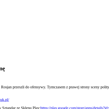
nę
 Rosjan przeszli do ofensywy. Tymczasem z prawej strony sceny polity
uk.pl/
y Sztandar ze Sklepu Play:
https://play.google.com/store/
apps/details?i