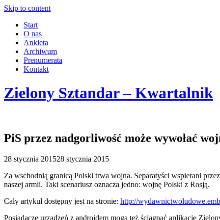
Skip to content
Start
O nas
Ankieta
Archiwum
Prenumerata
Kontakt
Zielony Sztandar – Kwartalnik
PiS przez nadgorliwość może wywołać woj
28 stycznia 2015
28 stycznia 2015
Za wschodnią granicą Polski trwa wojna. Separatyści wspierani przez
naszej armii. Taki scenariusz oznacza jedno: wojnę Polski z Rosją.
Cały artykuł dostępny jest na stronie:
http://wydawnictwoludowe.
emb
Posiadacze urządzeń z androidem mogą też ściągnąć aplikacje Zielon