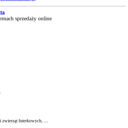
ta
ormach sprzedaży online
…
li zwierząt futerkowych, …