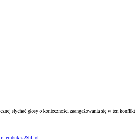
cznej słychać głosy o konieczności zaangażowania się w ten konflikt
d=pl.embuk.zs&
hl=pl