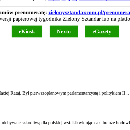
amów prenumeratę:
zielonysztandar.com.pl/prenumera
wersji papierowej tygodnika Zielony Sztandar lub na platf
eKiosk
Nexto
eGazety
ciej Rataj. Był pierwszoplanowym parlamentarzystą i politykiem II 
ą niebywale szkodliwą dla polskiej wsi. Likwidując całą branżę hodow