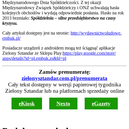
Międzynarodowego Dnia Spółdzielczości. Z tej okazji
Międzynarodowy Związek Spółdzielczy i ONZ uchwalają hasła
kolejnych obchodów i wydają odpowiednie posłania. Hasło na rok
2013 brzmiało:
Spółdzielnia – silne przedsiębiorstwo na czasy
kryzysu.
Cały artykuł dostępny jest na stronie:
http://wydawnictwoludowe.
embuk.pl/
Posiadacze urządzeń z androidem mogą też ściągnąć aplikacje
Zielony Sztandar ze Sklepu Play:
https://play.google.com/store/
apps/details?id=pl.embuk.zs&
hl=pl
Zamów prenumeratę:
zielonysztandar.com.pl/prenumerata
Cały tekst dostępny w wersji papierowej tygodnika
Zielony Sztandar lub na platformach sprzedaży online
eKiosk
Nexto
eGazety