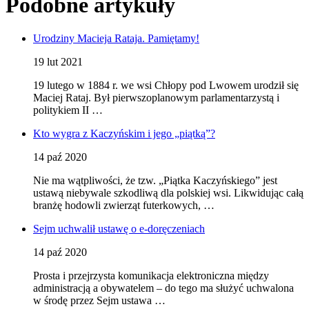
Podobne artykuły
Urodziny Macieja Rataja. Pamiętamy!
19 lut 2021
19 lutego w 1884 r. we wsi Chłopy pod Lwowem urodził się
Maciej Rataj. Był pierwszoplanowym parlamentarzystą i
politykiem II …
Kto wygra z Kaczyńskim i jego „piątką”?
14 paź 2020
Nie ma wątpliwości, że tzw. „Piątka Kaczyńskiego” jest
ustawą niebywale szkodliwą dla polskiej wsi. Likwidując całą
branżę hodowli zwierząt futerkowych, …
Sejm uchwalił ustawę o e-doręczeniach
14 paź 2020
Prosta i przejrzysta komunikacja elektroniczna między
administracją a obywatelem – do tego ma służyć uchwalona
w środę przez Sejm ustawa …