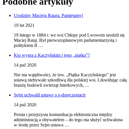
Podobne artykuły
Urodziny Macieja Rataja. Pamiętamy!
19 lut 2021
19 lutego w 1884 r. we wsi Chłopy pod Lwowem urodził się
Maciej Rataj. Był pierwszoplanowym parlamentarzystą i
politykiem II …
Kto wygra z Kaczyńskim i jego „piątką”?
14 paź 2020
Nie ma wątpliwości, że tzw. „Piątka Kaczyńskiego” jest
ustawą niebywale szkodliwą dla polskiej wsi. Likwidując całą
branżę hodowli zwierząt futerkowych, …
Sejm uchwalił ustawę o e-doręczeniach
14 paź 2020
Prosta i przejrzysta komunikacja elektroniczna między
administracją a obywatelem – do tego ma służyć uchwalona
w środę przez Sejm ustawa …