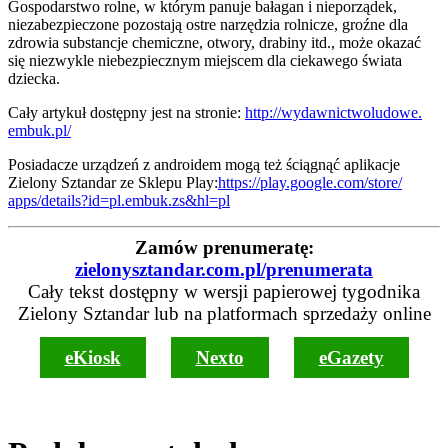
Gospodarstwo rolne, w którym panuje bałagan i nieporządek,
niezabezpieczone pozostają ostre narzędzia rolnicze, groźne dla
zdrowia substancje chemiczne, otwory, drabiny itd., może okazać
się niezwykle niebezpiecznym miejscem dla ciekawego świata
dziecka.
Cały artykuł dostępny jest na stronie:
http://wydawnictwoludowe.
embuk.pl/
Posiadacze urządzeń z androidem mogą też ściągnąć aplikacje
Zielony Sztandar ze Sklepu Play:
https://play.google.com/store/
apps/details?id=pl.embuk.zs&
hl=pl
Zamów prenumeratę:
zielonysztandar.com.pl/prenumerata
Cały tekst dostępny w wersji papierowej tygodnika
Zielony Sztandar lub na platformach sprzedaży online
eKiosk
Nexto
eGazety