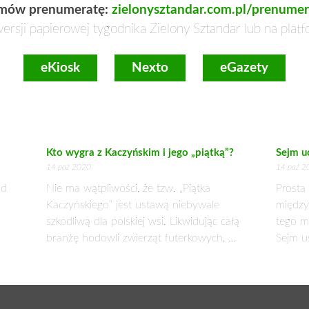
mów prenumeratę:
zielonysztandar.com.pl/prenumer
ersji papierowej tygodnika Zielony Sztandar lub na plat
eKiosk
Nexto
eGazety
Kto wygra z Kaczyńskim i jego „piątką”?
Sejm u
14 paź 2020
14 paź 2
od
Nie ma wątpliwości, że tzw. „Piątka
Prosta 
Kaczyńskiego” jest ustawą niebywale
między
szkodliwą dla polskiej wsi. Likwidując całą
tego m
branżę hodowli zwierząt futerkowych, …
Sejm u