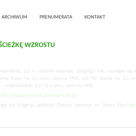
 Kwartalnik
ARCHIWUM
PRENUMERATA
KONTAKT
ŚCIEŻKĘ WZROSTU
lnienia. Już w ostatnim kwartale ubiegłego roku rozwijała się 
 liczyć na 3,1 proc. wzrost PKB, zaś KE stawia na 3,2 proc
– odpowiednio 3,3 i 3, 6 proc. wzrostu PKB.
http://wydawnictwoludowe.
embuk.pl/
ą też ściągnąć aplikacje Zielony Sztandar ze Sklepu Play:
http