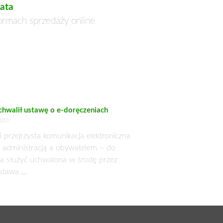
ata
formach sprzedaży online
chwalił ustawę o e-doręczeniach
020
i przejrzysta komunikacja elektroniczna
 administracją a obywatelem – do
a służyć uchwalona w środę przez
stawa …