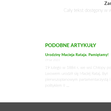
Za
Cały tekst dostępny w w
PODOBNE ARTYKUŁY
Urodziny Macieja Rataja. Pamiętamy!
19 lut 2021
19 lutego w 1884 r. we wsi Chłopy p
Lwowem urodził się Maciej Rataj. Był
pierwszoplanowym parlamentarzystą i
politykiem II …