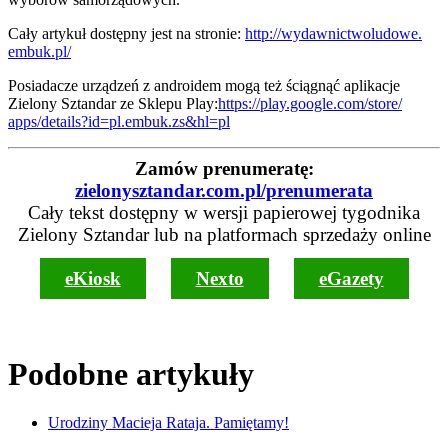
Cały artykuł dostępny jest na stronie:
http://wydawnictwoludowe.
embuk.pl/
Posiadacze urządzeń z androidem mogą też ściągnąć aplikacje
Zielony Sztandar ze Sklepu Play:
https://play.google.com/store/
apps/details?id=pl.embuk.zs&
hl=pl
Zamów prenumeratę:
zielonysztandar.com.pl/prenumerata
Cały tekst dostępny w wersji papierowej tygodnika
Zielony Sztandar lub na platformach sprzedaży online
eKiosk
Nexto
eGazety
Podobne artykuły
Urodziny Macieja Rataja. Pamiętamy!