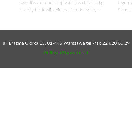
ZAGROŻENIE?
 23 kwietnia 2014 r. wziął udział w debacie „Migracja z per
ficzna degradacja?”,
 Central & Eastern Europe Development Institute w siedzibie P
a raportu „Migracje w XXI wieku z perspektywy krajów Euro
porównania sytuacji migracyjnej w państwach regionu w sytuacj
 łatwym.