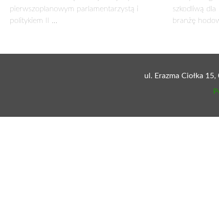
SZARA STREFA, CZYLI DRUGI OBIEG GOSPO
4 kwietnia 2014
Na całym świecie już 60 proc. wszystkich zatrudnionych pra
w Europie szacuje się na 2 biliony euro. W Polsce jej ud
nawet do 400 mld zł.