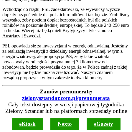
Wchodząc do rządu, PSL zadeklarowało, że wywalczy wyższe
dopłaty bezpośrednie dla polskich rolników. I tak będzie. Zrobiliśmy
wszystko, żeby poziom dopłat bezpośrednich był dla polskich
rolników na poziomie średniej europejskiej. To będzie 240-250 euro
na hektar. Więcej niż będą mieli Brytyjczycy i tyle samo co
Austriacy i Szwedzi.
PSL opowiada się za inwestycjami w energię odnawialną. Jesteśmy
za realizacją inwestycji z dziedziny energii odnawialnej, w tym z
energii wiatrowej, ale propozycja PiS, żeby takie wiatraki
powstawały w odległości przynajmniej 3 kilometrów od
zabudowań, będzie prowadziła do tego, że w Polsce żadnej z takiej
inwestycji nie będzie można zrealizować. Naszym zdaniem
rozsądną propozycja w tym zakresie to dwa kilometry.
Zamów prenumeratę:
zielonysztandar.com.pl/prenumerata
Cały tekst dostępny w wersji papierowej tygodnika
Zielony Sztandar lub na platformach sprzedaży online
eKiosk
Nexto
eGazety