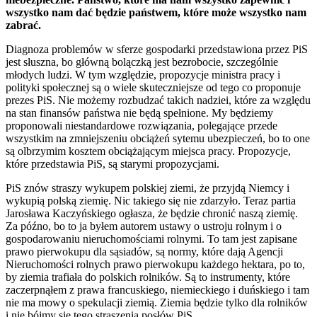
wszystko nam dać będzie państwem, które może wszystko nam
zabrać.
Diagnoza problemów w sferze gospodarki przedstawiona przez PiS
jest słuszna, bo główną bolączką jest bezrobocie, szczególnie
młodych ludzi. W tym względzie, propozycje ministra pracy i
polityki społecznej są o wiele skuteczniejsze od tego co proponuje
prezes PiS. Nie możemy rozbudzać takich nadziei, które za względu
na stan finansów państwa nie będą spełnione. My będziemy
proponowali niestandardowe rozwiązania, polegające przede
wszystkim na zmniejszeniu obciążeń sytemu ubezpieczeń, bo to one
są olbrzymim kosztem obciążającym miejsca pracy. Propozycje,
które przedstawia PiS, są starymi propozycjami.
PiS znów straszy wykupem polskiej ziemi, że przyjdą Niemcy i
wykupią polską ziemię. Nic takiego się nie zdarzyło. Teraz partia
Jarosława Kaczyńskiego ogłasza, że będzie chronić naszą ziemię.
Za późno, bo to ja byłem autorem ustawy o ustroju rolnym i o
gospodarowaniu nieruchomościami rolnymi. To tam jest zapisane
prawo pierwokupu dla sąsiadów, są normy, które dają Agencji
Nieruchomości rolnych prawo pierwokupu każdego hektara, po to,
by ziemia trafiała do polskich rolników. Są to instrumenty, które
zaczerpnąłem z prawa francuskiego, niemieckiego i duńskiego i tam
nie ma mowy o spekulacji ziemią. Ziemia będzie tylko dla rolników
i nie bójmy się tego straszenia posłów PiS.