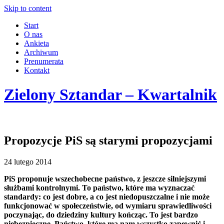
Skip to content
Start
O nas
Ankieta
Archiwum
Prenumerata
Kontakt
Zielony Sztandar – Kwartalnik
Propozycje PiS są starymi propozycjami
24 lutego 2014
PiS proponuje wszechobecne państwo, z jeszcze silniejszymi
służbami kontrolnymi. To państwo, które ma wyznaczać
standardy: co jest dobre, a co jest niedopuszczalne i nie może
funkcjonować w społeczeństwie, od wymiaru sprawiedliwości
poczynając, do dziedziny kultury kończąc. To jest bardzo
niebezpieczne. Państwo, które ma nam wszystko zapewnić i