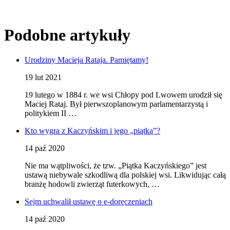
Podobne artykuły
Urodziny Macieja Rataja. Pamiętamy!
19 lut 2021
19 lutego w 1884 r. we wsi Chłopy pod Lwowem urodził się
Maciej Rataj. Był pierwszoplanowym parlamentarzystą i
politykiem II …
Kto wygra z Kaczyńskim i jego „piątką”?
14 paź 2020
Nie ma wątpliwości, że tzw. „Piątka Kaczyńskiego” jest
ustawą niebywale szkodliwą dla polskiej wsi. Likwidując całą
branżę hodowli zwierząt futerkowych, …
Sejm uchwalił ustawę o e-doręczeniach
14 paź 2020