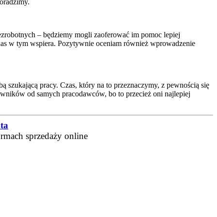
poradzimy.
 bezrobotnych – będziemy mogli zaoferować im pomoc lepiej
zo nas w tym wspiera. Pozytywnie oceniam również wprowadzenie
 szukającą pracy. Czas, który na to przeznaczymy, z pewnością się
wników od samych pracodawców, bo to przecież oni najlepiej
ta
ormach sprzedaży online