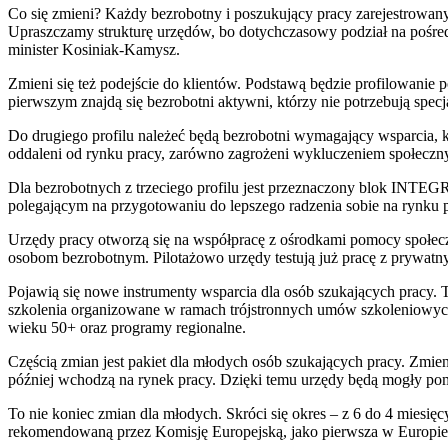
Co się zmieni? Każdy bezrobotny i poszukujący pracy zarejestrowa
Upraszczamy strukturę urzędów, bo dotychczasowy podział na pośr
minister Kosiniak-Kamysz.
Zmieni się też podejście do klientów. Podstawą będzie profilowanie 
pierwszym znajdą się bezrobotni aktywni, którzy nie potrzebują specja
Do drugiego profilu należeć będą bezrobotni wymagający wsparcia, któ
oddaleni od rynku pracy, zarówno zagrożeni wykluczeniem społecznym,
Dla bezrobotnych z trzeciego profilu jest przeznaczony blok INTE
polegającym na przygotowaniu do lepszego radzenia sobie na rynku 
Urzędy pracy otworzą się na współpracę z ośrodkami pomocy społec
osobom bezrobotnym. Pilotażowo urzędy testują już pracę z prywatny
Pojawią się nowe instrumenty wsparcia dla osób szukających pracy. T
szkolenia organizowane w ramach trójstronnych umów szkoleniowych
wieku 50+ oraz programy regionalne.
Częścią zmian jest pakiet dla młodych osób szukających pracy. Zmien
później wchodzą na rynek pracy. Dzięki temu urzędy będą mogły po
To nie koniec zmian dla młodych. Skróci się okres – z 6 do 4 miesię
rekomendowaną przez Komisję Europejską, jako pierwsza w Europie