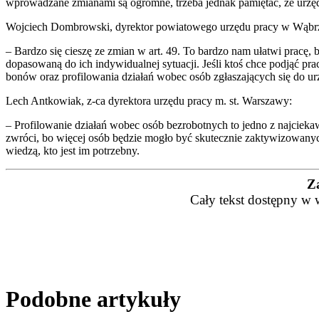
wprowadzane zmianami są ogromne, trzeba jednak pamiętać, że urzędy
Wojciech Dombrowski, dyrektor powiatowego urzędu pracy w Wąbrz
– Bardzo się cieszę ze zmian w art. 49. To bardzo nam ułatwi pracę
dopasowaną do ich indywidualnej sytuacji. Jeśli ktoś chce podjąć 
bonów oraz profilowania działań wobec osób zgłaszających się do ur
Lech Antkowiak, z-ca dyrektora urzędu pracy m. st. Warszawy:
– Profilowanie działań wobec osób bezrobotnych to jedno z najciek
zwróci, bo więcej osób będzie mogło być skutecznie zaktywizowany
wiedzą, kto jest im potrzebny.
Z
Cały tekst dostępny w 
Podobne artykuły