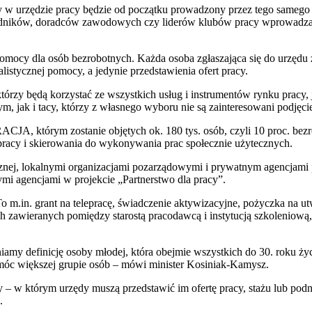
ny w urzędzie pracy będzie od początku prowadzony przez tego samego
edników, doradców zawodowych czy liderów klubów pracy wprowadzał 
pomocy dla osób bezrobotnych. Każda osoba zgłaszająca się do urzędu 
listycznej pomocy, a jedynie przedstawienia ofert pracy.
rzy będą korzystać ze wszystkich usług i instrumentów rynku pracy, ja
 jak i tacy, którzy z własnego wyboru nie są zainteresowani podjęciem
GRACJA, którym zostanie objętych ok. 180 tys. osób, czyli 10 proc.
pracy i skierowania do wykonywania prac społecznie użytecznych.
znej, lokalnymi organizacjami pozarządowymi i prywatnym agencjami 
mi agencjami w projekcie „Partnerstwo dla pracy”.
o m.in. grant na telepracę, świadczenie aktywizacyjne, pożyczka na ut
 zawieranych pomiędzy starostą pracodawcą i instytucją szkoleniową
iamy definicję osoby młodej, która obejmie wszystkich do 30. roku życ
móc większej grupie osób – mówi minister Kosiniak-Kamysz.
cy – w którym urzędy muszą przedstawić im ofertę pracy, stażu lub pod
.