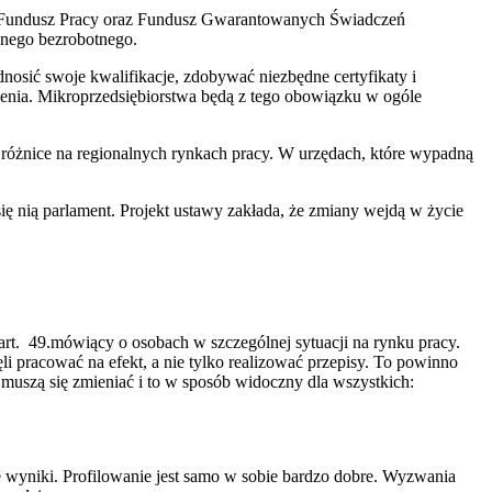
na Fundusz Pracy oraz Fundusz Gwarantowanych Świadczeń
onego bezrobotnego.
sić swoje kwalifikacje, zdobywać niezbędne certyfikaty i
lenia. Mikroprzedsiębiorstwa będą z tego obowiązku w ogóle
różnice na regionalnych rynkach pracy. W urzędach, które wypadną
się nią parlament. Projekt ustawy zakłada, że zmiany wejdą w życie
t. 49.mówiący o osobach w szczególnej sytuacji na rynku pracy.
 pracować na efekt, a nie tylko realizować przepisy. To powinno
 muszą się zmieniać i to w sposób widoczny dla wszystkich:
sze wyniki. Profilowanie jest samo w sobie bardzo dobre. Wyzwania