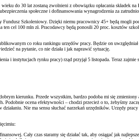
 wieku do 30 lat zostaną zwolnieni z obowiązku opłacania składek 
 ubezpieczenia społeczne i dofinansowania wynagrodzenia za zatrudni
 Fundusz Szkoleniowy. Dzięki niemu pracownicy 45+ będą mogli podno
 ten cel 100 mln zł. Pracodawcy będą ponosili 20 proc. kosztów szko
blikowanym co roku rankingu urzędów pracy. Będzie on uwzględniał 
edzieć na pytanie, co nie działa i jak naprawić sytuację.
ia i instytucjach rynku pracy) rząd przyjął 5 listopada. Teraz zajmie 
brym kierunku. Przede wszystkim, bardzo podoba mi się zmieniony ar
Podobnie ocena efektywności – chodzi przecież o to, żebyśmy zaczęli
 w działaniu. Nie ma sensu słuchać narzekań urzędników. Urzędy pracy
ięcimiu:
finansowej. Cały czas staramy się działać tak, aby osiągać jak najlep