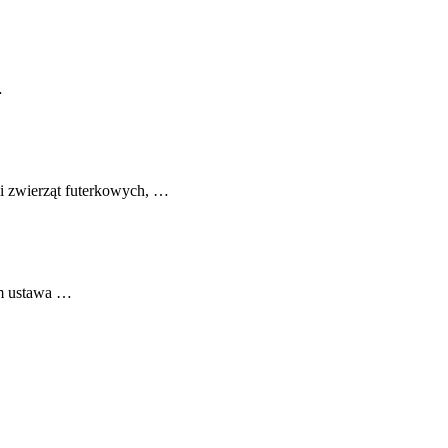
…
li zwierząt futerkowych, …
jm ustawa …