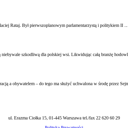
ciej Rataj. Był pierwszoplanowym parlamentarzystą i politykiem II 
ą niebywale szkodliwą dla polskiej wsi. Likwidując całą branżę hodow
stracją a obywatelem – do tego ma służyć uchwalona w środę przez Se
ul. Erazma Ciołka 15, 01-445 Warszawa tel./fax 22 620 60 29
Polityka Prywatności