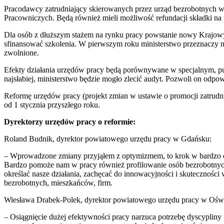
Pracodawcy zatrudniający skierowanych przez urząd bezrobotnych w
Pracowniczych. Będą również mieli możliwość refundacji składki na
Dla osób z dłuższym stażem na rynku pracy powstanie nowy Krajowy
sfinansować szkolenia. W pierwszym roku ministerstwo przeznaczy na
zwolnione.
Efekty działania urzędów pracy będą porównywane w specjalnym, pu
najsłabiej, ministerstwo będzie mogło zlecić audyt. Pozwoli on odpowi
Reformę urzędów pracy (projekt zmian w ustawie o promocji zatrudnien
od 1 stycznia przyszłego roku.
Dyrektorzy urzędów pracy o reformie:
Roland Budnik, dyrektor powiatowego urzędu pracy w Gdańsku:
– Wprowadzone zmiany przyjąłem z optymizmem, to krok w bardzo do
Bardzo pomoże nam w pracy również profilowanie osób bezrobotnych. 
określać nasze działania, zachęcać do innowacyjności i skuteczności
bezrobotnych, mieszkańców, firm.
Wiesława Drabek-Polek, dyrektor powiatowego urzędu pracy w Ośw
– Osiągnięcie dużej efektywności pracy narzuca potrzebę dyscypliny 