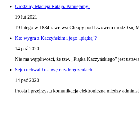
Urodziny Macieja Rataja. Pamiętamy!
19 lut 2021
19 lutego w 1884 r. we wsi Chłopy pod Lwowem urodził się Ma
Kto wygra z Kaczyńskim i jego „piątką”?
14 paź 2020
Nie ma wątpliwości, że tzw. „Piątka Kaczyńskiego” jest ustaw
Sejm uchwalił ustawę o e-doręczeniach
14 paź 2020
Prosta i przejrzysta komunikacja elektroniczna między admini