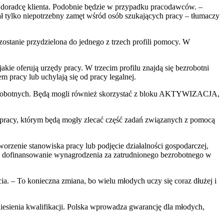
 doradcę klienta. Podobnie będzie w przypadku pracodawców. –
tylko niepotrzebny zamęt wśród osób szukających pracy – tłumaczy
zostanie przydzielona do jednego z trzech profili pomocy. W
kie oferują urzędy pracy. W trzecim profilu znajdą się bezrobotni
 pracy lub uchylają się od pracy legalnej.
 bezrobotnych. Będą mogli również skorzystać z bloku AKTYWIZACJA,
pracy, którym będą mogły zlecać część zadań związanych z pomocą
worzenie stanowiska pracy lub podjęcie działalności gospodarczej,
, dofinansowanie wynagrodzenia za zatrudnionego bezrobotnego w
ia. – To konieczna zmiana, bo wielu młodych uczy się coraz dłużej i
niesienia kwalifikacji. Polska wprowadza gwarancję dla młodych,