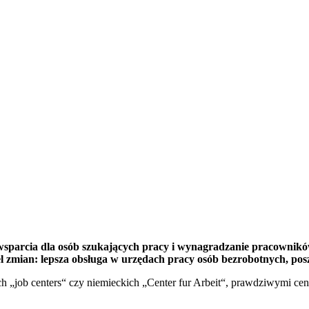
wsparcia dla osób szukających pracy i wynagradzanie pracownik
Cel zmian: lepsza obsługa w urzędach pracy osób bezrobotnych, p
ich „job centers“ czy niemieckich „Center fur Arbeit“, prawdziwymi c