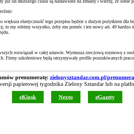
 już od dłuższego czasu są nastawione na zmiany i wierzę, że sobie 
eźnie:
, bo większa elastyczność tego przepisu będzie z dużym pożytkiem dla
pracę, to my robimy wszystko, żeby mu pomóc i ten nowy art. 49 bard
zędu.
awszych rozwiązań w całej ustawie. Wymusza rzeczową rozmowę z osobą
ch. Firmy szkoleniowe będą otrzymywały profile poszukiwanych praco
amów prenumeratę:
zielonysztandar.com.pl/prenumera
wersji papierowej tygodnika Zielony Sztandar lub na platf
eKiosk
Nexto
eGazety