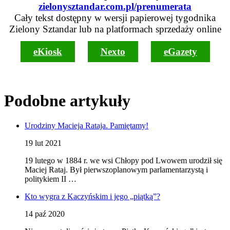
zielonysztandar.com.pl/prenumerata
Cały tekst dostępny w wersji papierowej tygodnika
Zielony Sztandar lub na platformach sprzedaży online
eKiosk
Nexto
eGazety
Podobne artykuły
Urodziny Macieja Rataja. Pamiętamy!
19 lut 2021
19 lutego w 1884 r. we wsi Chłopy pod Lwowem urodził się
Maciej Rataj. Był pierwszoplanowym parlamentarzystą i
politykiem II …
Kto wygra z Kaczyńskim i jego „piątką”?
14 paź 2020