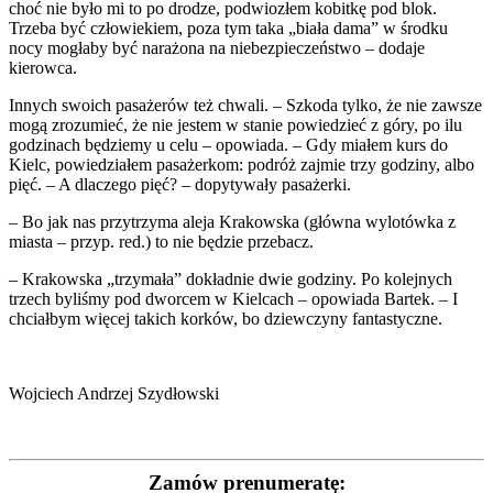
choć nie było mi to po drodze, podwiozłem kobitkę pod blok.
Trzeba być człowiekiem, poza tym taka „biała dama” w środku
nocy mogłaby być narażona na niebezpieczeństwo – dodaje
kierowca.
Innych swoich pasażerów też chwali. – Szkoda tylko, że nie zawsze
mogą zrozumieć, że nie jestem w stanie powiedzieć z góry, po ilu
godzinach będziemy u celu – opowiada. – Gdy miałem kurs do
Kielc, powiedziałem pasażerkom: podróż zajmie trzy godziny, albo
pięć. – A dlaczego pięć? – dopytywały pasażerki.
– Bo jak nas przytrzyma aleja Krakowska (główna wylotówka z
miasta – przyp. red.) to nie będzie przebacz.
– Krakowska „trzymała” dokładnie dwie godziny. Po kolejnych
trzech byliśmy pod dworcem w Kielcach – opowiada Bartek. – I
chciałbym więcej takich korków, bo dziewczyny fantastyczne.
Wojciech Andrzej Szydłowski
Zamów prenumeratę: