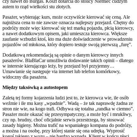
czy nawet do Burgas. Koszt dotarcia do stolicy Niemiec cudzym
autem to rząd wielkości stu złotych.
Pasażer, wybierając kurs, może oczywiście kierować się ceną. Ale
najniższa cena to nie zawsze oznacza najlepszy przejazd. Chętny do
podróży może więc kierować się też marką pojazdu, płcią kierowcy,
a nawet dodatkowym opisem, jaki umieszcza kierowca. Większe
zaufanie wzbudzi ktoś, kto ma duże doświadczenie w prowadzeniu
pojazdów od młokosa, który dopiero testuje swoją pierwszą „furę”.
Dodatkową rekomendacją są opinie o danym kierowcy innych
pasażerów. BlaBlaCar umożliwia dodawanie takich opinii – dlatego
w interesie kierującego leży, by przejazd był przyjemny…
Umawianie się następuje via internet lub telefon komórkowy,
widoczny dla pasażera.
Między taksówką a autostopem
Zaletą tej formy kojarzenia ludzi jest to, że kierowca wie, ile osób
weźmie i ile mu kasy „wpadnie”. Wadą – że tak naprawdę żadna ze
stron nie wie, na kogo trafi. Odbywa się totalna „randka w ciemno”.
Pasażer może okazać się przesympatyczny, a może być i mrukliwy,
czy np. brudny, choć oficjalnie serwis przestrzega, by stosować
zasady higieny. Można trafić na wspaniałego kompana do podróży,
a można i na osobę, przy której stanie się ona udręką. Wyprosić
kogoś takiego z wozu – nie bardzo wypada. Klient w końcu płaci…