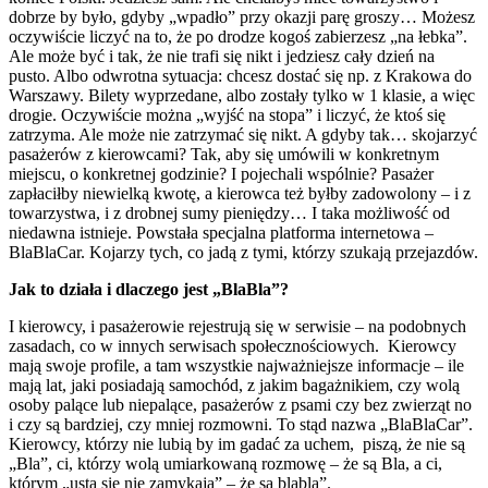
dobrze by było, gdyby „wpadło” przy okazji parę groszy… Możesz
oczywiście liczyć na to, że po drodze kogoś zabierzesz „na łebka”.
Ale może być i tak, że nie trafi się nikt i jedziesz cały dzień na
pusto. Albo odwrotna sytuacja: chcesz dostać się np. z Krakowa do
Warszawy. Bilety wyprzedane, albo zostały tylko w 1 klasie, a więc
drogie. Oczywiście można „wyjść na stopa” i liczyć, że ktoś się
zatrzyma. Ale może nie zatrzymać się nikt. A gdyby tak… skojarzyć
pasażerów z kierowcami? Tak, aby się umówili w konkretnym
miejscu, o konkretnej godzinie? I pojechali wspólnie? Pasażer
zapłaciłby niewielką kwotę, a kierowca też byłby zadowolony – i z
towarzystwa, i z drobnej sumy pieniędzy… I taka możliwość od
niedawna istnieje. Powstała specjalna platforma internetowa –
BlaBlaCar. Kojarzy tych, co jadą z tymi, którzy szukają przejazdów.
Jak to działa i dlaczego jest „BlaBla”?
I kierowcy, i pasażerowie rejestrują się w serwisie – na podobnych
zasadach, co w innych serwisach społecznościowych. Kierowcy
mają swoje profile, a tam wszystkie najważniejsze informacje – ile
mają lat, jaki posiadają samochód, z jakim bagażnikiem, czy wolą
osoby palące lub niepalące, pasażerów z psami czy bez zwierząt no
i czy są bardziej, czy mniej rozmowni. To stąd nazwa „BlaBlaCar”.
Kierowcy, którzy nie lubią by im gadać za uchem, piszą, że nie są
„Bla”, ci, którzy wolą umiarkowaną rozmowę – że są Bla, a ci,
którym „usta się nie zamykają” – że są blabla”.