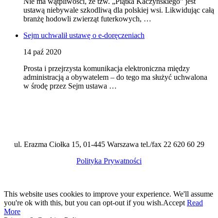
Nie ma wątpliwości, że tzw. „Piątka Kaczyńskiego” jest
ustawą niebywale szkodliwą dla polskiej wsi. Likwidując całą
branżę hodowli zwierząt futerkowych, …
Sejm uchwalił ustawę o e-doręczeniach
14 paź 2020
Prosta i przejrzysta komunikacja elektroniczna między
administracją a obywatelem – do tego ma służyć uchwalona
w środę przez Sejm ustawa …
ul. Erazma Ciołka 15, 01-445 Warszawa tel./fax 22 620 60 29
Polityka Prywatności
This website uses cookies to improve your experience. We'll assume
you're ok with this, but you can opt-out if you wish.
Accept
Read
More