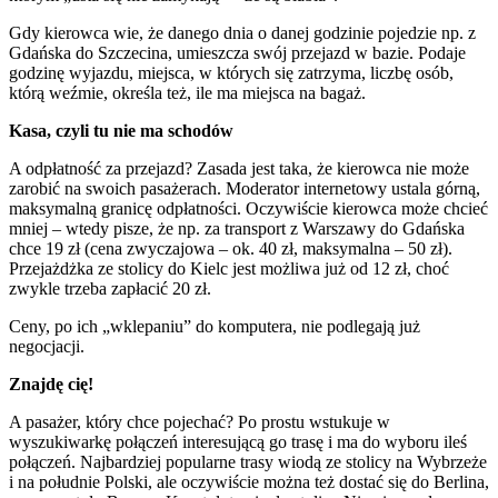
Gdy kierowca wie, że danego dnia o danej godzinie pojedzie np. z
Gdańska do Szczecina, umieszcza swój przejazd w bazie. Podaje
godzinę wyjazdu, miejsca, w których się zatrzyma, liczbę osób,
którą weźmie, określa też, ile ma miejsca na bagaż.
Kasa, czyli tu nie ma schodów
A odpłatność za przejazd? Zasada jest taka, że kierowca nie może
zarobić na swoich pasażerach. Moderator internetowy ustala górną,
maksymalną granicę odpłatności. Oczywiście kierowca może chcieć
mniej – wtedy pisze, że np. za transport z Warszawy do Gdańska
chce 19 zł (cena zwyczajowa – ok. 40 zł, maksymalna – 50 zł).
Przejażdżka ze stolicy do Kielc jest możliwa już od 12 zł, choć
zwykle trzeba zapłacić 20 zł.
Ceny, po ich „wklepaniu” do komputera, nie podlegają już
negocjacji.
Znajdę cię!
A pasażer, który chce pojechać? Po prostu wstukuje w
wyszukiwarkę połączeń interesującą go trasę i ma do wyboru ileś
połączeń. Najbardziej popularne trasy wiodą ze stolicy na Wybrzeże
i na południe Polski, ale oczywiście można też dostać się do Berlina,