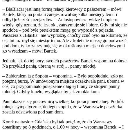
– BlaBlacar jest inną formą relacji kierowcy z pasażerem – mówi
Bartek, który na portalu zarejestrował się kilka miesięcy temu i
odbył już sześć przejazdów. – Autostopowicza widzę i dopiero
wtedy, gdy uznam, że jest ok., zatrzymuję się i biorę. Gdy mi się nie
spodoba – pod byle pretekstem mogę go wyprosić z pojazdu.
Pasażera z „BlaBla” nie wyproszę, choćby czuć było na kilometr, że
ostatni raz mył się miesiąc temu. Ale z kolei nie muszę go podwozić
pod dom, tylko zatrzymuję się w określonym miejscu docelowym i
go wysadzam – mówi Bartek.
Jednak, jak do tej pory, swoich pasażerów Bartek wspomina dobrze.
Na przykład panią, ubraną w strój… panny młodej.
– Zabierałem ją z Sopotu – wspomina. – Było popołudnie, szło na
potężną burzę. W umówionym miejscu oczekiwała pani, ubrana w
coś, co przypominało połączenie długiej firany ze strojem panny
młodej. Gdyby lunęło, wyglądałaby jak zmokła kura.
Pani okazała się pracownicą wielkiej korporacji medialnej. Podróż
minęła sympatycznie, do tego stopnia, że w Warszawie pasażerka
została odstawiona pod sam dom.
Korek na trasie z Gdańska był tak potężny, że do Warszawy
dotarliśmy po 8 godzinach, o 1.00 w nocy – wspomina Bartek. – I