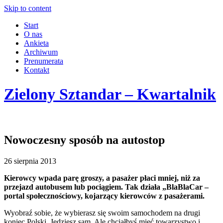
Skip to content
Start
O nas
Ankieta
Archiwum
Prenumerata
Kontakt
Zielony Sztandar – Kwartalnik
Nowoczesny sposób na autostop
26 sierpnia 2013
Kierowcy wpada parę groszy, a pasażer płaci mniej, niż za
przejazd autobusem lub pociągiem. Tak działa „BlaBlaCar –
portal społecznościowy, kojarzący kierowców z pasażerami.
Wyobraź sobie, że wybierasz się swoim samochodem na drugi
koniec Polski. Jedziesz sam. Ale chciałbyś mieć towarzystwo i