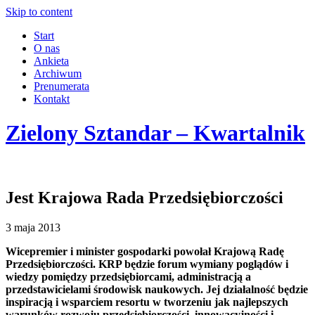
Skip to content
Start
O nas
Ankieta
Archiwum
Prenumerata
Kontakt
Zielony Sztandar – Kwartalnik
Jest Krajowa Rada Przedsiębiorczości
3 maja 2013
Wicepremier i minister gospodarki powołał Krajową Radę
Przedsiębiorczości.
KRP będzie forum wymiany poglądów i
wiedzy pomiędzy przedsiębiorcami, administracją a
przedstawicielami środowisk naukowych. Jej działalność będzie
inspiracją i wsparciem resortu w tworzeniu jak najlepszych
warunków rozwoju przedsiębiorczości, innowacyjności i