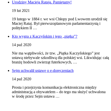
Urodziny Macieja Rataja. Pamiętamy!
19 lut 2021
19 lutego w 1884 r. we wsi Chłopy pod Lwowem urodził się
Maciej Rataj. Był pierwszoplanowym parlamentarzystą i
politykiem II …
Kto wygra z Kaczyńskim i jego „piątką”?
14 paź 2020
Nie ma wątpliwości, że tzw. „Piątka Kaczyńskiego” jest
ustawą niebywale szkodliwą dla polskiej wsi. Likwidując całą
branżę hodowli zwierząt futerkowych, …
Sejm uchwalił ustawę o e-doręczeniach
14 paź 2020
Prosta i przejrzysta komunikacja elektroniczna między
administracją a obywatelem – do tego ma służyć uchwalona
w środę przez Sejm ustawa …