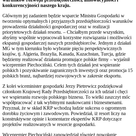
konkurencyjności naszego kraju.
Głównym jej zadaniem będzie wsparcie Ministra Gospodarki w
tworzeniu optymalnych i przyjaznych przedsiębiorczości warunków
prowadzenia działalności gospodarczej oraz w realizacji
priorytetowych działań resortu.
–
Chciałbym przede wszystkim,
abyśmy wspólnie wypracowali korzystne rozwiązania i możliwości
ekspansji gospodarczej naszych przedsiębiorców. Jednym z działań
MG w tym kierunku było wybranie pięciu perspektywicznych
krajów, tj. Algieria, Brazylia, Kanada, Kazachstan, Turcja, gdzie
będziemy realizować działania promujące polskie firmy
–
wyjaśnił
wicepremier Piechociński. Celem tych działań jest wspieranie
polskich i pozyskiwanie zagranicznych inwestycji oraz promocja 15
polskich branż, najbardziej rozwojowych w zakresie eksportu.
Z kolei wiceminister gospodarki Jerzy Pietrewicz podziękował
członkom Krajowej Rady Przedsiębiorczości za ich udział i chęci
we wspieraniu rozwoju polskiego biznesu. To wielki zaszczyt móc
współpracować z tak wybitnymi naukowcami i biznesmenami.
Przyznał, że w skład KRP wchodzą ludzie sukcesu o ogromnym
dorobku życiowym i zawodowym. Powiedział, iż resort liczy na
konstruktywne opinie i komentarze ekspertów KRP dotyczące
projektów realizowanych w resorcie gospodarki.
Wicepremier Piechociński zapowiedział również powołanie