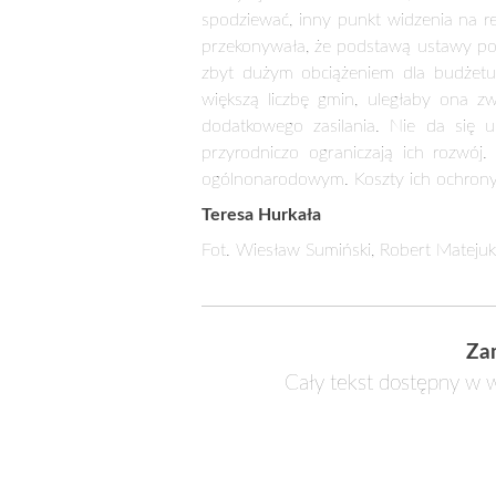
decydować wszyscy, ale koszty z t
przedsięwzięć. Na budowę biogazowni 
się, czy jej wprowadzenie nie pozbaw
Świętajno (woj. warmińsko-mazurskie)
ponosić wyższe koszty związane na pr
wyższe, ale i trudno znaleźć wykonaw
jej wpływu na środowisko, a także 
niezbędnych do realizacji zadania. K
ślimak, który na długo wstrzyma b
przyrodniczo. Mogą sparaliżować ich 
bączek doprowadził do ich zanieczysz
nam to zrekompensować – ironizuje Ire
Rachunek korzyści i strat
Uczestnicy spotkania zastanawiali si
chronione przyrodniczo. Zdaniem Wit
strat związanych z zajęciem dużego ter
wszędzie są to znaczące wpływy. Tru
restrykcjom. Janusz Zaleski, wicemini