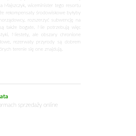
we uniemożliwiają podjęcie różnych
ta za utracone dochody, lecz obawiamy
dodał wójt. Janusz Papich, wójt gminy
ziałalności gospodarczej, gminy muszą
 Te koszty są nie tylko pięciokrotnie
ąga za sobą konieczność przygotowania
już samo skompletowanie dokumentów,
ewnym momencie nie znajdzie się jakiś
dz lokalnych z terenów chronionych
eziora były czyste. Bytujący nad nimi
żemy mieszkać w skansenie, ale trzeba
 gminy, na których terenie są obszary
wanie rzetelnego rachunku korzyści i
wość, ale i zyski z turystyki, choć nie
ę niższe od lasu nie podlegające tym
awy, który je zrówna. Jak należało się