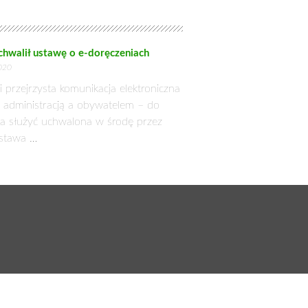
 Majszczyk, wiceminister tego resortu
, że rekompensaty środowiskowe byłyby
amorządowcy, rozszerzyć subwencję na
są także bogate. Nie potrzebują więc
yki. Niestety, ale obszary chronione
odowe, rezerwaty przyrody są dobrem
ych terenie się one znajdują.
ata
formach sprzedaży online