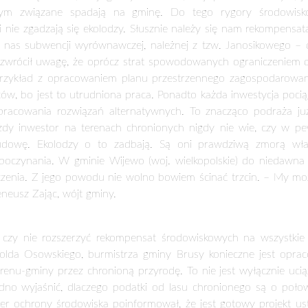
rgumenty samorządów. Obecny reżim finansowy degeneruje rozwój
nsować im straty, jakie ponoszą z tego powodu – mówi Eugenius
awy w tej sprawie, ale problem jest ponadpartyjny. Solidaryzm 
rudno znaleźć uzasadnienie, by obciążenia spadały na wąską g
skorzystałoby około 350 gmin, gdzie tereny chronione przyro
nie rekompensaty środowiskowej. Jej kwota byłaby uzależniona 
ezerwaty przyrody byłoby to 160 zł za hektar. To tu bowiem
cznie nie można prowadzić tu jakiejkolwiek działalności gosp
ki finansowe tych rozwiązań dla budżetu państwa wyniosłyby 300
ą potrzeby gmin bogatych, które uzyskują duże dochody z turysty
tak, że gminy są karane za to, że mają obszary chronione prz
e). Ogromny jej obszar, małe zaludnienie i ostrzejszy niż gdzie 
kół, ogrzewania. Niemal połowę obszaru gminy zajmuje Bieszcz
odbicie w dochodach. Są uszczuplone, co utrudnia zgromadze
rzański Park Narodowy. Służy całemu nardowi, niech na jego utrzy
ław Dąbrowski, wójt gminy Trzcianne, woj. podlaskie. O tym, ja