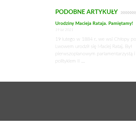
spodziewać, inny punkt widzenia na r
przekonywała, że podstawą ustawy pow
zbyt dużym obciążeniem dla budżetu.
większą liczbę gmin, uległaby ona z
dodatkowego zasilania. Nie da się u
przyrodniczo ograniczają ich rozwó
ogólnonarodowym. Koszty ich ochrony p
Teresa Hurkała
Fot. Wiesław Sumiński, Robert Matejuk
Za
Cały tekst dostępny w w