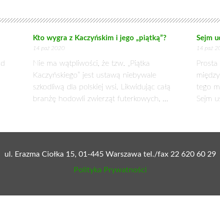
ekompensowanie gminom strat, ma ministerstwo finansów. Hanna
inny być utracone korzyści, które trzeba oszacować. Wskazała
 0,5 mld zł to jest znacząca kwota, a gdyby, jak postulują s
wielokrotnieniu. Ponadto wśród gmin z obszarami chronionymi 
kryć, że większość aż tak pokaźnych sum nie czerpie z turyst
j. Te straty muszą być w jakieś formie wyrównane. Parki nar
owinniśmy ponosić wszyscy, a nie tylko mieszkańcy gmin, na któr
mów prenumeratę:
zielonysztandar.com.pl/prenumer
ersji papierowej tygodnika Zielony Sztandar lub na plat
eKiosk
Nexto
eGazety