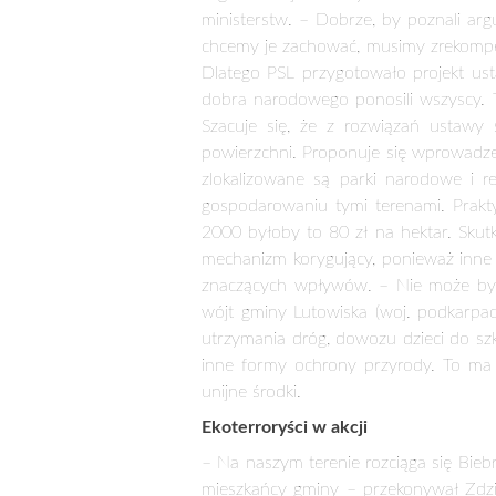
Gmin gdzie obszary chronione stanow
turystyczne. Ogromna większość bory
przyrodniczo, jakie znajdują się na ic
Wioski czy nawet miasteczka widma to
pracy u siebie, wyjeżdżają z terenów
mieszkańcom alternatywę. Niestety j
zagrożenia jakie z tytułu obszarów 