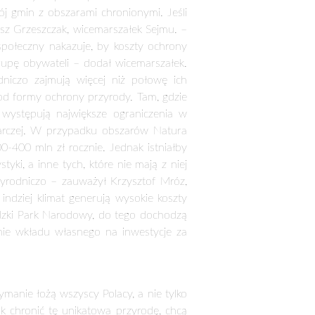
aledwie część z nich to miejscowości
 parki narodowe i inne obszary cenne
 a co za tym idzie wyludnienie.
 nie mogąc stworzyć czy nawet znaleźć
ymać. Brakuje im środków by dać swoim
a ten problem. Dlatego aby nagłośnić
owcy zaprosili przedstawicieli wielu