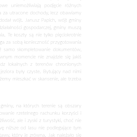
 gmin z obszarami chronionymi. Jeśli
z Grzeszczak, wicemarszałek Sejmu. –
społeczny nakazuje, by koszty ochrony
rupę obywateli – dodał wicemarszałek.
dniczo zajmują więcej niż połowę ich
od formy ochrony przyrody. Tam, gdzie
 występują największe ograniczenia w
odarczej. W przypadku obszarów Natura
-400 mln zł rocznie. Jednak istniałby
ki, a inne tych, które nie mają z niej
yrodniczo – zauważył Krzysztof Mróz,
indziej klimat generują wysokie koszty
adzki Park Narodowy, do tego dochodzą
nie wkładu własnego na inwestycje za
manie łożą wszyscy Polacy, a nie tylko
k chronić tę unikatowa przyrodę, chcą