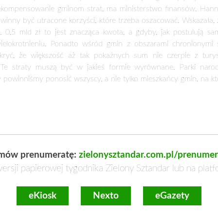
ym związane spadają na gminę. Do tego rygory środowisko
nie zgadzają się ekolodzy. Słusznie należy się nam rekompensa
i nas subwencji wyrównawczej, należnej z tzw. Janosikowego – 
 zwrócił uwagę, że oprócz strat spowodowanych ograniczeniem d
zykład z opracowaniem planu przestrzennego zagospodarowania.
ców, bo jest to utrudniona praca. Ponadto każda inwestycja poci
opracowania rozwiązań alternatywnych. To znacząco podraża 
ażdy inwestor na terenach chronionych nigdy nie wie, czy w p
udowę. Ekolodzy o to zadbają. Są oni prawdziwą zmorą wła
poczynania. W gminie Wijewo (woj. wielkopolskie) do niedawna j
czenia. Z jego powodu nie wolno bowiem ścinać trzcin. – My mo
neusz Zając, wójt gminy.
ę, czy nie rozszerzyć rekompensat środowiskowych na wszystkie
olda Osowskiego, burmistrza gminy Brusy konieczne jest opraco
enu-gminy przez chronioną przyrodę. To nie jest wyłącznie uciążli
dno wyjaśnić, dlaczego podatki od lasu chronionego są o połow
ster ochrony środowiska poinformował, że jest gotowy projekt ust