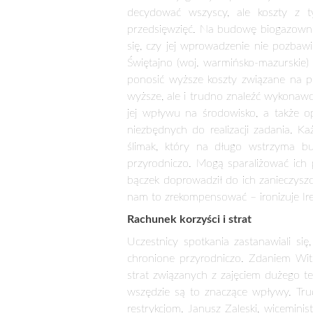
ministerstw. – Dobrze, by poznali a
chcemy je zachować, musimy zrekompe
Dlatego PSL przygotowało projekt ust
dobra narodowego ponosili wszyscy. T
Szacuje się, że z rozwiązań ustawy 
powierzchni. Proponuje się wprowadze
zlokalizowane są parki narodowe i r
gospodarowaniu tymi terenami. Prakty
2000 byłoby to 80 zł na hektar. Skut
mechanizm korygujący, ponieważ inne s
znaczących wpływów. – Nie może być 
wójt gminy Lutowiska (woj. podkarpacki
utrzymania dróg, dowozu dzieci do sz
inne formy ochrony przyrody. To ma 
unijne środki.
Ekoterroryści w akcji
– Na naszym terenie rozciąga się Bieb
mieszkańcy gminy – przekonywał Zdzis