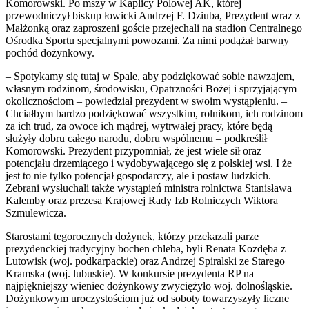
Komorowski. Po mszy w Kaplicy Polowej AK, której
przewodniczył biskup łowicki Andrzej F. Dziuba, Prezydent wraz z
Małżonką oraz zaproszeni goście przejechali na stadion Centralnego
Ośrodka Sportu specjalnymi powozami. Za nimi podążał barwny
pochód dożynkowy.
– Spotykamy się tutaj w Spale, aby podziękować sobie nawzajem,
własnym rodzinom, środowisku, Opatrzności Bożej i sprzyjającym
okolicznościom – powiedział prezydent w swoim wystąpieniu. –
Chciałbym bardzo podziękować wszystkim, rolnikom, ich rodzinom
za ich trud, za owoce ich mądrej, wytrwałej pracy, które będą
służyły dobru całego narodu, dobru wspólnemu – podkreślił
Komorowski. Prezydent przypomniał, że jest wiele sił oraz
potencjału drzemiącego i wydobywającego się z polskiej wsi. I że
jest to nie tylko potencjał gospodarczy, ale i postaw ludzkich.
Zebrani wysłuchali także wystąpień ministra rolnictwa Stanisława
Kalemby oraz prezesa Krajowej Rady Izb Rolniczych Wiktora
Szmulewicza.
Starostami tegorocznych dożynek, którzy przekazali parze
prezydenckiej tradycyjny bochen chleba, byli Renata Kozdęba z
Lutowisk (woj. podkarpackie) oraz Andrzej Spiralski ze Starego
Kramska (woj. lubuskie). W konkursie prezydenta RP na
najpiękniejszy wieniec dożynkowy zwyciężyło woj. dolnośląskie.
Dożynkowym uroczystościom już od soboty towarzyszyły liczne