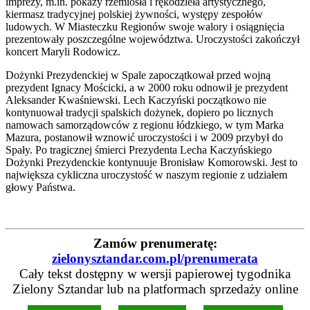
imprezy, m.in. pokazy rzemiosła i rękodzieła artystycznego,
kiermasz tradycyjnej polskiej żywności, występy zespołów
ludowych. W Miasteczku Regionów swoje walory i osiągnięcia
prezentowały poszczególne województwa. Uroczystości zakończył
koncert Maryli Rodowicz.
Dożynki Prezydenckiej w Spale zapoczątkował przed wojną
prezydent Ignacy Mościcki, a w 2000 roku odnowił je prezydent
Aleksander Kwaśniewski. Lech Kaczyński początkowo nie
kontynuował tradycji spalskich dożynek, dopiero po licznych
namowach samorządowców z regionu łódzkiego, w tym Marka
Mazura, postanowił wznowić uroczystości i w 2009 przybył do
Spały. Po tragicznej śmierci Prezydenta Lecha Kaczyńskiego
Dożynki Prezydenckie kontynuuje Bronisław Komorowski. Jest to
największa cykliczna uroczystość w naszym regionie z udziałem
głowy Państwa.
Zamów prenumeratę:
zielonysztandar.com.pl/prenumerata
Cały tekst dostępny w wersji papierowej tygodnika
Zielony Sztandar lub na platformach sprzedaży online