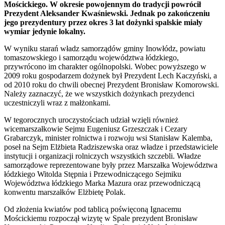
Mościckiego. W okresie powojennym do tradycji powrócił
Prezydent Aleksander Kwaśniewski. Jednak po zakończeniu
jego prezydentury przez okres 3 lat dożynki spalskie miały
wymiar jedynie lokalny.
W wyniku starań władz samorządów gminy Inowłódz, powiatu
tomaszowskiego i samorządu województwa łódzkiego,
przywrócono im charakter ogólnopolski. Wobec powyższego w
2009 roku gospodarzem dożynek był Prezydent Lech Kaczyński, a
od 2010 roku do chwili obecnej Prezydent Bronisław Komorowski.
Należy zaznaczyć, że we wszystkich dożynkach prezydenci
uczestniczyli wraz z małżonkami.
W tegorocznych uroczystościach udział wzięli również
wicemarszałkowie Sejmu Eugeniusz Grzeszczak i Cezary
Grabarczyk, minister rolnictwa i rozwoju wsi Stanisław Kalemba,
poseł na Sejm Elżbieta Radziszewska oraz władze i przedstawiciele
instytucji i organizacji rolniczych wszystkich szczebli. Władze
samorządowe reprezentowane były przez Marszałka Województwa
łódzkiego Witolda Stępnia i Przewodniczącego Sejmiku
Województwa łódzkiego Marka Mazura oraz przewodniczącą
konwentu marszałków Elżbietę Polak.
Od złożenia kwiatów pod tablicą poświęconą Ignacemu
Mościckiemu rozpoczął wizytę w Spale prezydent Bronisław