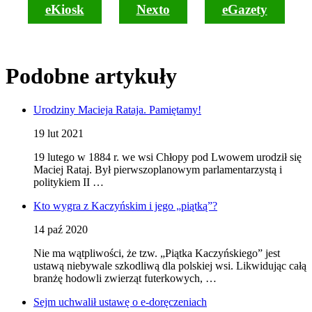
eKiosk
Nexto
eGazety
Podobne artykuły
Urodziny Macieja Rataja. Pamiętamy!
19 lut 2021
19 lutego w 1884 r. we wsi Chłopy pod Lwowem urodził się
Maciej Rataj. Był pierwszoplanowym parlamentarzystą i
politykiem II …
Kto wygra z Kaczyńskim i jego „piątką”?
14 paź 2020
Nie ma wątpliwości, że tzw. „Piątka Kaczyńskiego” jest
ustawą niebywale szkodliwą dla polskiej wsi. Likwidując całą
branżę hodowli zwierząt futerkowych, …
Sejm uchwalił ustawę o e-doręczeniach