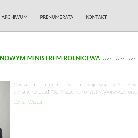
 Kwartalnik
ARCHIWUM
PRENUMERATA
KONTAKT
T NOWYM MINISTREM ROLNICTWA
Nowym mi­ni­strem rol­nic­twa i roz­wo­ju wsi jest Sta­ni­s
parlamentarzyści PSL, Naczelny Komitet Wykonawczy oraz
Czytaj Więcej