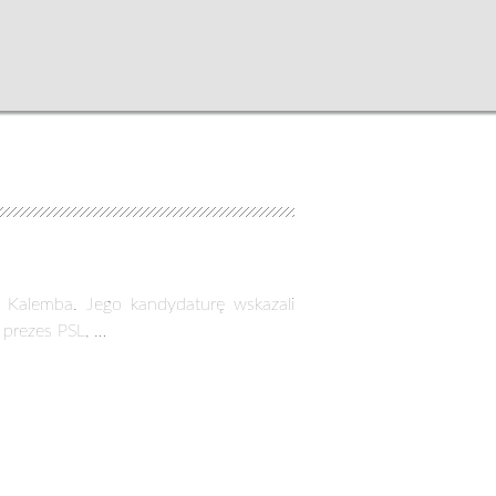
ław Ka­lem­ba. Jego kandydaturę wskazali
 prezes PSL, …