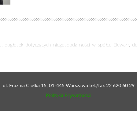
u, pogłosek dotyczących niegospodarności w spółce Elewarr, do
ul. Erazma Ciołka 15, 01-445 Warszawa tel./fax 22 620 60 29
Polityka Prywatności