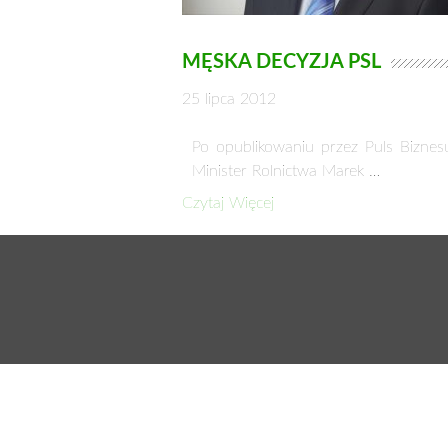
MĘSKA DECYZJA PSL
25 lipca 2012
Po opublikowaniu przez Puls Biznes
Minister Rolnictwa Marek …
Czytaj Więcej