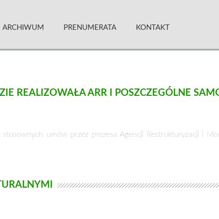
 Kwartalnik
ARCHIWUM
PRENUMERATA
KONTAKT
ZIE REALIZOWAŁA ARR I POSZCZEGÓLNE SA
iu stosownych umów przez prezesa Agencji Restrukturyzacji i Mod
TURALNYMI