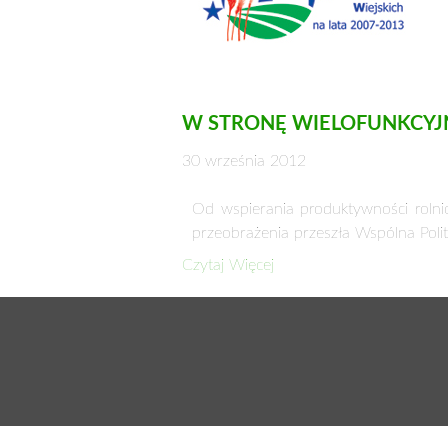
W STRONĘ WIELOFUNKCYJ
30 września 2012
Od wspierania produktywności rolnic
przeobrażenia przeszła Wspólna Poli
Czytaj Więcej