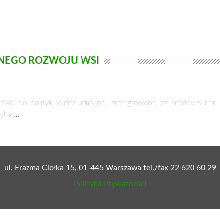
NEGO ROZWOJU WSI
twa, do polityki wielofunkcyjnej, zintegrowanej ze środowiskiem
tyka …
ul. Erazma Ciołka 15, 01-445 Warszawa tel./fax 22 620 60 29
Polityka Prywatności