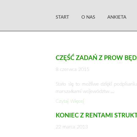
Skip
Zielony Sztandar –
to
START
O NAS
ANKIETA
content
CZĘŚĆ ZADAŃ Z PROW BĘD
8 czerwca 2015
Stało się to możliwe dzięki podpisan
marszałkami województw …
Czytaj Więcej
KONIEC Z RENTAMI STRUK
22 marca 2013