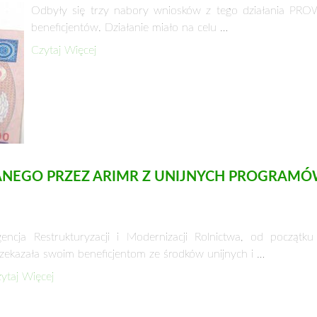
Odbyły się trzy nabory wniosków z tego działania PR
beneficjentów. Działanie miało na celu …
Czytaj Więcej
LANEGO PRZEZ ARIMR Z UNIJNYCH PROGRA
encja Restrukturyzacji i Modernizacji Rolnictwa, od początku
zekazała swoim beneficjentom ze środków unijnych i …
ytaj Więcej