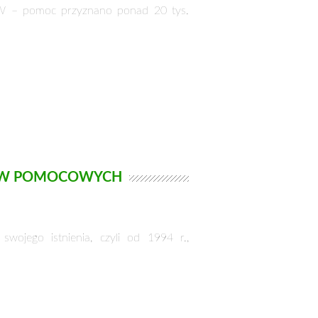
OW – pomoc przyznano ponad 20 tys.
MÓW POMOCOWYCH
 swojego istnienia, czyli od 1994 r.,