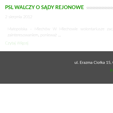
PSL WALCZY O SĄDY REJONOWE
2 sierpnia 2012
Małopolska – Miechów W Miechowie wolontariusze zaczę
zainteresowaniem, ponieważ …
Czytaj Więcej
ul. Erazma Ciołka 15,
P