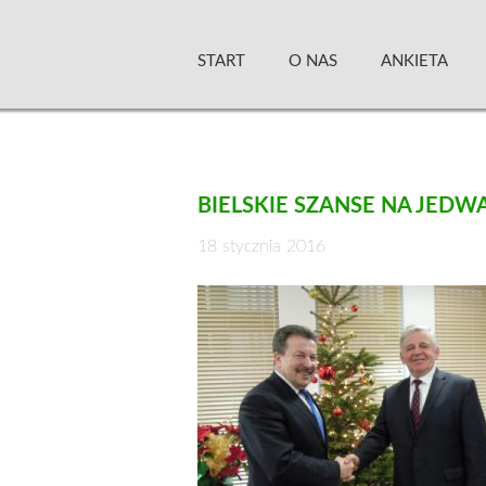
Skip
Zielony Sztandar –
to
START
O NAS
ANKIETA
content
BIELSKIE SZANSE NA JEDW
18 stycznia 2016