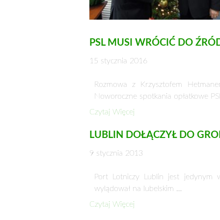
PSL MUSI WRÓCIĆ DO ŹR
15 stycznia 2016
Rozmowa z Krzysztofem Hetmanem
Noworoczne spotkania opłatkowe PS
Czytaj Więcej
LUBLIN DOŁĄCZYŁ DO GRO
9 stycznia 2013
Port Lotniczy Lublin jest jedyny
wylądował na lubelskim …
Czytaj Więcej