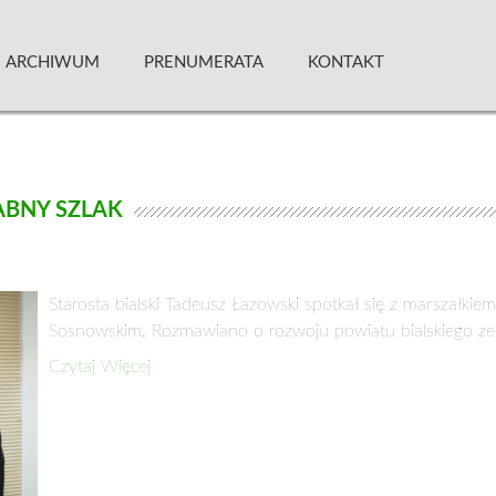
 Kwartalnik
ARCHIWUM
PRENUMERATA
KONTAKT
ABNY SZLAK
Starosta bialski Tadeusz Łazowski spotkał się z marszałk
Sosnowskim. Rozmawiano o rozwoju powiatu bialskiego z
Czytaj Więcej