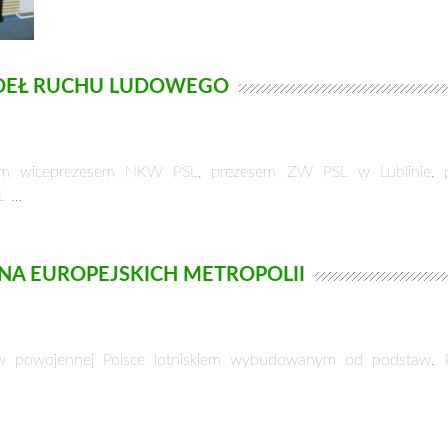
ÓDEŁ RUCHU LUDOWEGO
 wiceprezesem NKW PSL, prezesem ZW PSL w Lublinie, po
L …
NA EUROPEJSKICH METROPOLII
m w powojennej Polsce lotniskiem wybudowanym od podstaw. 