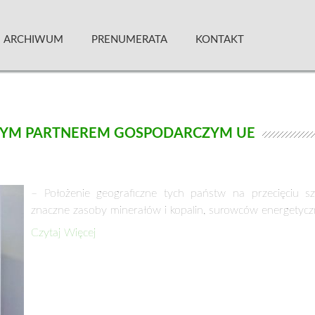
 Kwartalnik
ARCHIWUM
PRENUMERATA
KONTAKT
JNYM PARTNEREM GOSPODARCZYM UE
– Położenie geograficzne tych państw na przecięciu s
znaczne zasoby minerałów i kopalin, surowców energetyc
Czytaj Więcej