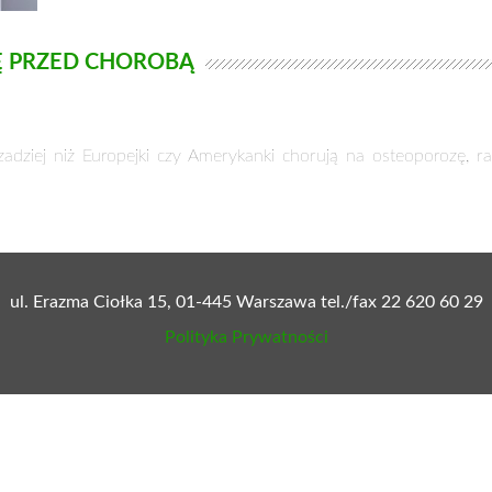
Ę PRZED CHOROBĄ
 rzadziej niż Europejki czy Amerykanki chorują na osteoporozę, r
ul. Erazma Ciołka 15, 01-445 Warszawa tel./fax 22 620 60 29
Polityka Prywatności