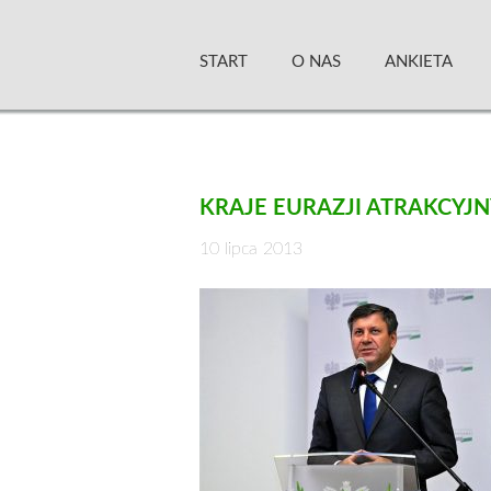
Skip
Zielony Sztandar –
to
START
O NAS
ANKIETA
content
KRAJE EURAZJI ATRAKCY
10 lipca 2013