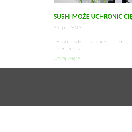
SUSHI MOŻE UCHRONIĆ CI
26 lipca 2012
Azjatki, zwłaszcza Japonki i Chinki,
przechodzą …
Czytaj Więcej