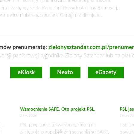
ictwem ministra gospodarki Abdul Hadi Arghandiwala,
m I zastępcy szefa Kancelarii Prezydenta Iriny Akimowej,
em wiceministra gospodarki Geregin Melkonjana,
mów prenumeratę:
zielonysztandar.com.pl/prenumer
ersji papierowej tygodnika Zielony Sztandar lub na plat
eKiosk
Nexto
eGazety
Wzmocnienie SAFE. Oto projekt PSL.
PSL je
2 kw. 2026
16 gru 2
i.
PSL proponuje rozwiązanie, które nie
PSL po
i
zastępuje europejskiego mechanizmu SAFE,
powoła