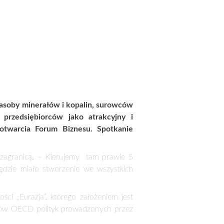
zasoby minerałów i kopalin, surowców
 przedsiębiorców jako atrakcyjny i
 otwarcia Forum Biznesu. Spotkanie
 z zagranicą. – Kierujemy tam prawie 5
ędzie miało stworzenie we wszystkich
ci „Eurazja”, którego założeniem jest
dów OECD polityk prowadzonych przez