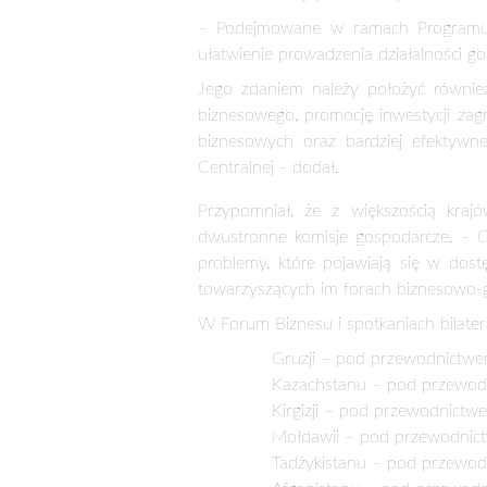
–
Podejmowane w ramach Programu d
ułatwienie prowadzenia działalności g
Jego zdaniem należy położyć również
biznesowego, promocję inwestycji zag
biznesowych oraz bardziej efektywn
Centralnej
–
dodał.
Przypomniał, że z większością kra
dwustronne komisje gospodarcze.
–
C
problemy, które pojawiają się w dos
towarzyszących im forach biznesowo-g
W Forum Biznesu i spotkaniach bilatera
Gruzji – pod przewodnictwem
Kazachstanu – pod przewod
Kirgizji – pod przewodnict
Mołdawii – pod przewodnictw
Tadżykistanu – pod przewo