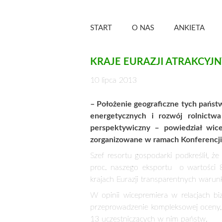
Skip
Zielony Sztandar –
to
START
O NAS
ANKIETA
content
KRAJE EURAZJI ATRAKCY
10 lipca 2013
– Położenie geograficzne tych państ
energetycznych i rozwój rolnictwa
perspektywiczny – powiedział wice
zorganizowane w ramach Konferencji 
Szef resortu gospodarki podkreślił, ż
proc. naszego eksportu o wartości 8
krajach Eurazji transparentnych waru
W opinii wicepremiera w relacjach bi
przeprowadzenie kompleksowej oceny
13 uczestniczących w nim państw.