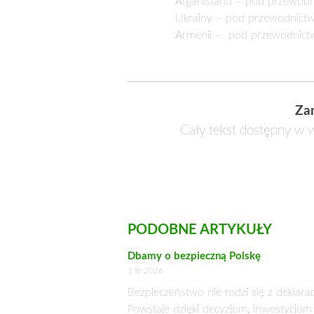
Afganistanu – pod przewodn
Ukrainy – pod przewodnictwe
Armenii – pod przewodnictw
Za
Cały tekst dostępny w w
PODOBNE ARTYKUŁY
Dbamy o bezpieczną Polskę
1 lip 2026
Bezpieczeństwo nie rodzi się z deklaracj
Powstaje dzięki decyzjom, inwestycjom 