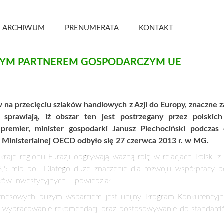
 Kwartalnik
ARCHIWUM
PRENUMERATA
KONTAKT
JNYM PARTNEREM GOSPODARCZYM UE
w na przecięciu szlaków handlowych z Azji do Europy, znaczne 
 sprawiają, iż obszar ten jest postrzegany przez polskich
premier, minister gospodarki Janusz Piechociński podczas
Ministerialnej OECD odbyło się 27 czerwca 2013 r. w MG.
e kraje regionu Eurazji odgrywają ważną rolę w relacjach Polski
,5 mld dol. Dlatego duże znaczenie dla rozwoju współpracy b
nków inwestycyjnych
–
powiedział.
znesowych dużym wsparciem jest unijny Program Konkurencyjnoś
, wypracowanie rekomendacji oraz dostosowywanie do standar