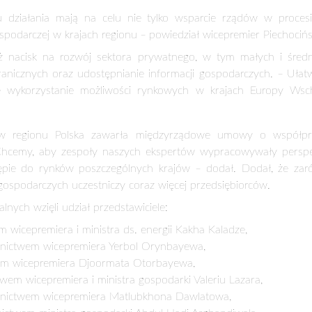
ziałania mają na celu nie tylko wsparcie rządów w procesie
ospodarczej w krajach regionu
–
powiedział wicepremier Piechocińs
 nacisk na rozwój sektora prywatnego, w tym małych i średn
ranicznych oraz udostępnianie informacji gospodarczych.
–
Ułat
e wykorzystanie możliwości rynkowych w krajach Europy Wsch
jów regionu Polska zawarła międzyrządowe umowy o współpr
hcemy, aby zespoły naszych ekspertów wypracowywały perspek
tępie do rynków poszczególnych krajów
–
dodał. Dodał, że zaró
ospodarczych uczestniczy coraz więcej przedsiębiorców.
lnych wzięli udział przedstawiciele:
 wicepremiera i ministra ds. energii Kakha Kaladze,
nictwem wicepremiera Yerbol Orynbayewa,
wem wicepremiera Djoormata Otorbayewa,
em wicepremiera i ministra gospodarki Valeriu Lazara,
dnictwem wicepremiera Matlubkhona Dawlatowa,