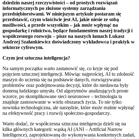
dziedzin naszej rzeczywistości – od prostych rozwiązań
informatycznych po złożone systemy zarządzania
przedsiębiorstwami. W niniejszym artykule postaram się
przedstawić, czym właściwie jest AI, jakie niesie ze sobą
możliwości, a przede wszystkim – jak może wpłynąć na
gospodarkę i rolnictwo, będące fundamentem naszej tradycji i
współczesnego rozwoju – pisze na naszych łamach Łukasz
Andrzej Szałankiewicz doświadczony wykładowca i praktyk w
sektorze cyfrowym.
Czym jest sztuczna inteligencja?
Na samym początku warto zastanowić się, co kryje się pod
pojęciem sztucznej inteligencji. Mówiąc najprościej, AI to zdolność
maszyn do uczenia się na podstawie danych, rozwiązywania
problemów oraz podejmowania decyzji, które do niedawna były
domeną ludzkiego umysłu. Od algorytmów analizujących proste
wzorce, po skomplikowane sieci neuronowe – technologia ta
znajduje zastosowanie w wielu obszarach życia. To nie tylko
nowinka technologiczna, ale narzędzie, które może realnie wpłynąć
na efektywność pracy i rozwój społeczno-gospodarczy.
Warto dodać, że współczesna sztuczna inteligencja dzieli się na
kilka głównych kategorii: wąską AI (ANI – Artificial Narrow
Intelligence), zaprojektowaną do wykonywania konkretnych zadań,