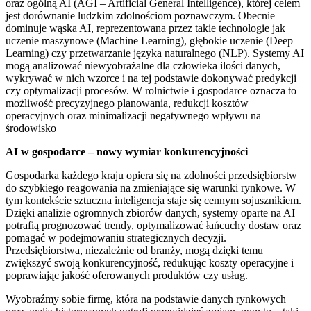
oraz ogólną AI (AGI – Artificial General Intelligence), której celem
jest dorównanie ludzkim zdolnościom poznawczym. Obecnie
dominuje wąska AI, reprezentowana przez takie technologie jak
uczenie maszynowe (Machine Learning), głębokie uczenie (Deep
Learning) czy przetwarzanie języka naturalnego (NLP). Systemy AI
mogą analizować niewyobrażalne dla człowieka ilości danych,
wykrywać w nich wzorce i na tej podstawie dokonywać predykcji
czy optymalizacji procesów. W rolnictwie i gospodarce oznacza to
możliwość precyzyjnego planowania, redukcji kosztów
operacyjnych oraz minimalizacji negatywnego wpływu na
środowisko
AI w gospodarce – nowy wymiar konkurencyjności
Gospodarka każdego kraju opiera się na zdolności przedsiębiorstw
do szybkiego reagowania na zmieniające się warunki rynkowe. W
tym kontekście sztuczna inteligencja staje się cennym sojusznikiem.
Dzięki analizie ogromnych zbiorów danych, systemy oparte na AI
potrafią prognozować trendy, optymalizować łańcuchy dostaw oraz
pomagać w podejmowaniu strategicznych decyzji.
Przedsiębiorstwa, niezależnie od branży, mogą dzięki temu
zwiększyć swoją konkurencyjność, redukując koszty operacyjne i
poprawiając jakość oferowanych produktów czy usług.
Wyobraźmy sobie firmę, która na podstawie danych rynkowych