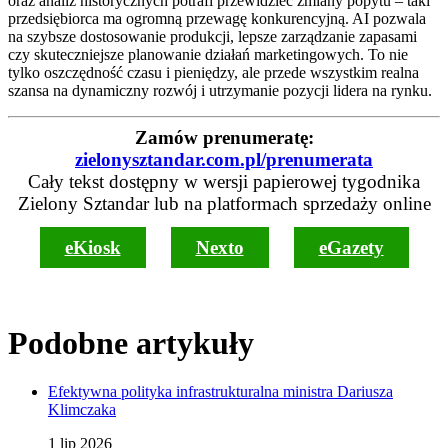
oraz analiz historycznych potrafi przewidzieć zmiany popytu – taki
przedsiębiorca ma ogromną przewagę konkurencyjną. AI pozwala
na szybsze dostosowanie produkcji, lepsze zarządzanie zapasami
czy skuteczniejsze planowanie działań marketingowych. To nie
tylko oszczędność czasu i pieniędzy, ale przede wszystkim realna
szansa na dynamiczny rozwój i utrzymanie pozycji lidera na rynku.
Zamów prenumeratę:
zielonysztandar.com.pl/prenumerata
Cały tekst dostępny w wersji papierowej tygodnika
Zielony Sztandar lub na platformach sprzedaży online
eKiosk
Nexto
eGazety
Podobne artykuły
Efektywna polityka infrastrukturalna ministra Dariusza
Klimczaka
1 lip 2026