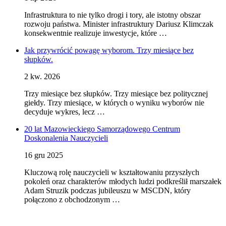
Infrastruktura to nie tylko drogi i tory, ale istotny obszar
rozwoju państwa. Minister infrastruktury Dariusz Klimczak
konsekwentnie realizuje inwestycje, które …
Jak przywrócić powagę wyborom. Trzy miesiące bez
słupków.
2 kw. 2026
Trzy miesiące bez słupków. Trzy miesiące bez politycznej
giełdy. Trzy miesiące, w których o wyniku wyborów nie
decyduje wykres, lecz …
20 lat Mazowieckiego Samorządowego Centrum
Doskonalenia Nauczycieli
16 gru 2025
Kluczową rolę nauczycieli w kształtowaniu przyszłych
pokoleń oraz charakterów młodych ludzi podkreślił marszałek
Adam Struzik podczas jubileuszu w MSCDN, który
połączono z obchodzonym …