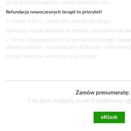
półpaścowe zapalenie mózgu
– Szczepienia to inwestycja w zdrowie publiczne – mniej hosp
społeczeństwie to konieczność – zaznacza Marek Kos.
Kardiologia. Trzy nowe terapie ratujące życie!
Nowe refundowane terapie pomogą w walce z chorobami ukła
Nowoczesne leki na niewydolność serca, hipercholes
Wszystkie terapie posiadają najwyższą siłę rekomen
Lepsza kontrola ciśnienia, zmniejszenie ryzyka inc
– Lista nie jest zamknięta – pracujemy nad kolejnymi refundacj
Mukowiscydoza. Leczenie już od 2. roku życia!
Terapia mukowiscydozy zostanie rozszerzona na najm
Nowoczesne modulatory CFTR poprawiają funkcję płuc
Terapia znacząco wydłuża medianę przeżycia i spowa
– To fundamentalna zmiana – wczesna interwencja terapeutyc