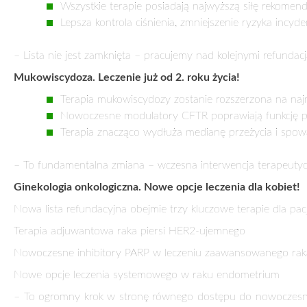
Refundacja obejmie także seniorów, kobiety w ciąży i pacjentó
Medycyna personalizowana i redefinicja standardów terape
– Nowoczesna medycyna opiera się na szybkiej interwencji 
tyle! – mówi wiceminister Kos.
Co to oznacza w praktyce?
Seniorzy i kobiety w ciąży zyskają szerszy dostęp do
Nowoczesne leki onkologiczne będą refundowane 
Pacjenci kardiologiczni otrzymają bezpieczne i skute
Więcej terapii biologicznych trafi do lekarzy POZ i A
Nowa era profilaktyki! Refundacja szczepień przeciw RSV i
Bezpłatna immunoprofilaktyka dla osób z grup podwyższonego
Szczepienie przeciw RSV – darmowa immunizacja
zakażeniami układu oddechowego
Szczepienie przeciw półpaścowi – bezpłatne d
immunosupresyjnych i po przeszczepach
Dla seniorów 65+ – darmowe szczepienie zmniejsza