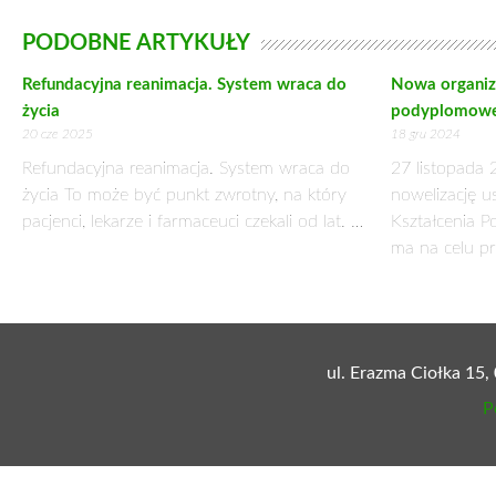
Ginekologia onkologiczna. Nowe opcje leczenia dla kobiet!
Nowa lista refundacyjna obejmie trzy kluczowe terapie dla pac
Terapia adjuwantowa raka piersi HER2-ujemnego
Nowoczesne inhibitory PARP w leczeniu zaawansowanego raka 
Nowe opcje leczenia systemowego w raku endometrium
– To ogromny krok w stronę równego dostępu do nowoczesnyc
da się skutecznie walczyć! – mówi wiceminister Kos.
Refundacja nowoczesnych terapii to priorytet!
1 kwietnia 2025 r. – dzień, który zmienia zasady gry.
29 nowych terapii, bezpłatne szczepienia, nowoczesne leki onko
– Nie ma nowoczesnej ochrony zdrowia bez równego dostępu d
zdrowie publiczne – to inwestycja w życie ludzi – podsumowu
Zdrowie publiczne wchodzi na nowy poziom!