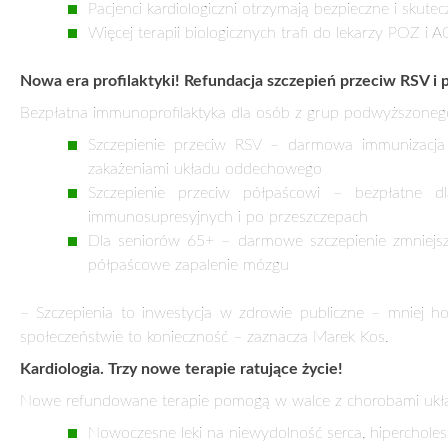
25 marca 2025
Zdrowie Polaków nie może zależeć od zasobności portfela
leków to krok w stronę bardziej dostępnej, skutecznej i 
Nie mówimy tu o zwykłej aktualizacji listy leków refundowan
celem jest ograniczenie obciążenia chorobowego (disease bu
w skali całego kraju.
29 przełomowych terapii na liście refundacyjnej. Medyczna 
– Każdy nowy lek refundowany przez państwo to coś więcej n
dłuższą remisję, lepszą kontrolę choroby i poprawę jakości życ
Co zmienia kwietniowa lista refundacyjna?
10 nowoczesnych terapii onkologicznych, w tym 3 
19 terapii nieonkologicznych, w tym 4 dla pacjentów
Leki pierwszej i drugiej linii leczenia, optymalizujące
Nowoczesne leki biologiczne i terapie celowane, kl
Kardiologiczne terapie o potwierdzonej skutecznoś