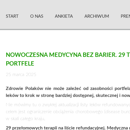
Skip
Zielony Sztandar – Kwartalnik
to
START
O NAS
ANKIETA
ARCHIWUM
PRE
content