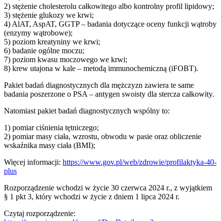
2) stężenie cholesterolu całkowitego albo kontrolny profil lipidowy;
3) stężenie glukozy we krwi;
4) AlAT, AspAT, GGTP – badania dotyczące oceny funkcji wątroby
(enzymy wątrobowe);
5) poziom kreatyniny we krwi;
6) badanie ogólne moczu;
7) poziom kwasu moczowego we krwi;
8) krew utajona w kale – metodą immunochemiczną (iFOBT).
Pakiet badań diagnostycznych dla mężczyzn zawiera te same
badania poszerzone o PSA – antygen swoisty dla stercza całkowity.
Natomiast pakiet badań diagnostycznych wspólny to:
1) pomiar ciśnienia tętniczego;
2) pomiar masy ciała, wzrostu, obwodu w pasie oraz obliczenie
wskaźnika masy ciała (BMI);
Więcej informacji:
https://www.gov.pl/web/zdrowie/profilaktyka-40-
plus
Rozporządzenie wchodzi w życie 30 czerwca 2024 r., z wyjątkiem
§ 1 pkt 3, który wchodzi w życie z dniem 1 lipca 2024 r.
Czytaj rozporządzenie: