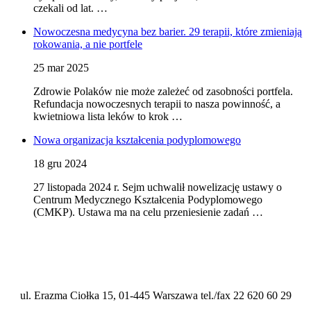
czekali od lat. …
Nowoczesna medycyna bez barier. 29 terapii, które zmieniają
rokowania, a nie portfele
25 mar 2025
Zdrowie Polaków nie może zależeć od zasobności portfela.
Refundacja nowoczesnych terapii to nasza powinność, a
kwietniowa lista leków to krok …
Nowa organizacja kształcenia podyplomowego
18 gru 2024
27 listopada 2024 r. Sejm uchwalił nowelizację ustawy o
Centrum Medycznego Kształcenia Podyplomowego
(CMKP). Ustawa ma na celu przeniesienie zadań …
ul. Erazma Ciołka 15, 01-445 Warszawa tel./fax 22 620 60 29