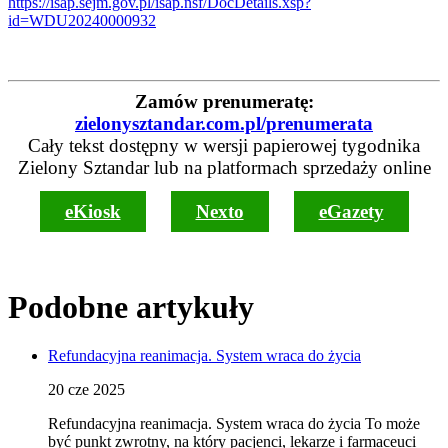
https://isap.sejm.gov.pl/isap.nsf/DocDetails.xsp?
id=WDU20240000932
Zamów prenumeratę:
zielonysztandar.com.pl/prenumerata
Cały tekst dostępny w wersji papierowej tygodnika
Zielony Sztandar lub na platformach sprzedaży online
eKiosk
Nexto
eGazety
Podobne artykuły
Refundacyjna reanimacja. System wraca do życia
20 cze 2025
Refundacyjna reanimacja. System wraca do życia To może
być punkt zwrotny, na który pacjenci, lekarze i farmaceuci