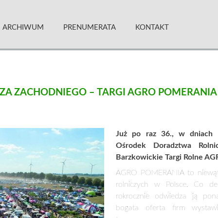
 Kwartalnik
ARCHIWUM
PRENUMERATA
KONTAKT