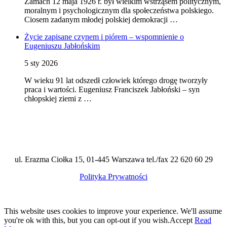
Zamach 12 maja 1926 r. był wielkim wstrząsem politycznym,
moralnym i psychologicznym dla społeczeństwa polskiego.
Ciosem zadanym młodej polskiej demokracji …
Życie zapisane czynem i piórem – wspomnienie o
Eugeniuszu Jabłońskim
5 sty 2026
W wieku 91 lat odszedł człowiek którego drogę tworzyły
praca i wartości. Eugeniusz Franciszek Jabłoński – syn
chłopskiej ziemi z …
ul. Erazma Ciołka 15, 01-445 Warszawa tel./fax 22 620 60 29
Polityka Prywatności
This website uses cookies to improve your experience. We'll assume
you're ok with this, but you can opt-out if you wish.
Accept
Read