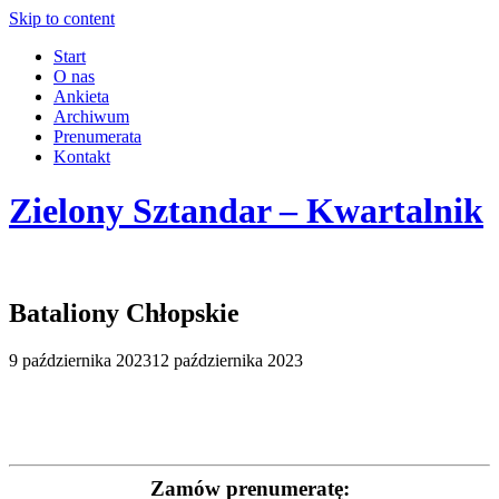
Skip to content
Start
O nas
Ankieta
Archiwum
Prenumerata
Kontakt
Zielony Sztandar – Kwartalnik
Bataliony Chłopskie
9 października 2023
12 października 2023
Zamów prenumeratę: