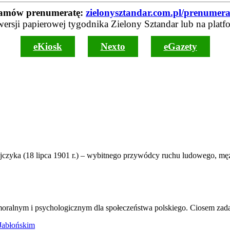
amów prenumeratę:
zielonysztandar.com.pl/prenumera
wersji papierowej tygodnika Zielony Sztandar lub na platf
eKiosk
Nexto
eGazety
ajczyka (18 lipca 1901 r.) – wybitnego przywódcy ruchu ludowego, m
moralnym i psychologicznym dla społeczeństwa polskiego. Ciosem zad
Jabłońskim