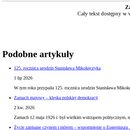
Z
Cały tekst dostępny w 
Podobne artykuły
125. rocznica urodzin Stanisława Mikołajczyka
1 lip 2026
W tym roku przypada 125. rocznica urodzin Stanisława Mikoł
Zamach majowy – klęska polskiej demokracji
2 kw. 2026
Zamach 12 maja 1926 r. był wielkim wstrząsem politycznym, 
Życie zapisane czynem i piórem – wspomnienie o Eugeniuszu 