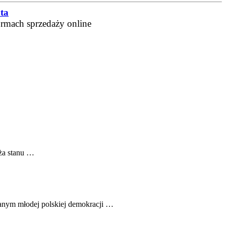
ta
ormach sprzedaży online
ęża stanu …
anym młodej polskiej demokracji …